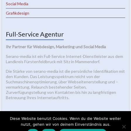
Social Media
Grafikdesign
Full-Service Agentur
Ihr Partner für Webdesign, Marketing und Social Media
Serano-media ist ein Full-Service Internet-Dienstleister aus dem
Landkreis Fürstenfeldbruck mit Sitz in Mammendorf.
Die Stärke von serano-media ist die persönliche Identifikation mit
den Kunden. Das Leistungsspektrum reicht von der
Suchmaschinenoptimierung, über Webseitenerstellung und –
vermarktung, Relaunch bestehender Seiten,
Zurverfügungstellung von Kontakten bis hin zu langfristigen
Betreuung Ihres Internetauftritts.
Diese Website benutzt Cookies. Wenn du die Website weiter
nutzt, gehen wir von deinem Einverständnis aus.
2026 bei
Seranos Blog
Alle Rechte vorbehalten.