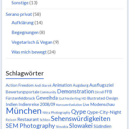
Sonstige
(13)
Serano privat
(58)
Aufklärung
(14)
Begegnungen
(8)
Vegetarisch & Vegan
(9)
Was mich bewegt
(24)
Schlagwörter
Ausflugsziel
Animation
Action Freedom
Augsburg
Andi Starek
Demonstration
FFB
Bewertungsportale
Community
Dirndl
Geweihda
Fürstenfeldbruck
Illustrated-Design
Gut Nederling
HD
Indien
Modenschau
Indienreise 2008/09
Live
KonsumrEvolution
München
Qype
Qype-City-Night
Nitra
Photography
Sehenswürdigkeiten
Restaurant
Reisen
Schloss
SEM Photography
Slowakei
Südindien
Slovakia