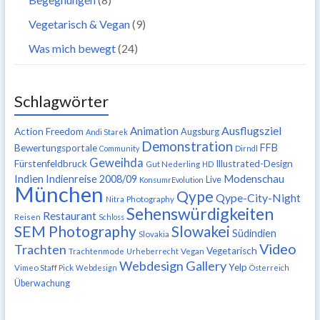
Vegetarisch & Vegan
(9)
Was mich bewegt
(24)
Schlagwörter
Ausflugsziel
Animation
Action Freedom
Augsburg
Andi Starek
Demonstration
FFB
Bewertungsportale
Community
Dirndl
Geweihda
Fürstenfeldbruck
Illustrated-Design
Gut Nederling
HD
Indien
Modenschau
Indienreise 2008/09
Live
KonsumrEvolution
München
Qype
Qype-City-Night
Nitra
Photography
Sehenswürdigkeiten
Restaurant
Reisen
Schloss
SEM Photography
Slowakei
Südindien
Slovakia
Video
Trachten
Vegetarisch
Trachtenmode
Urheberrecht
Vegan
Webdesign Gallery
Yelp
Vimeo Staff Pick
Webdesign
Österreich
Überwachung