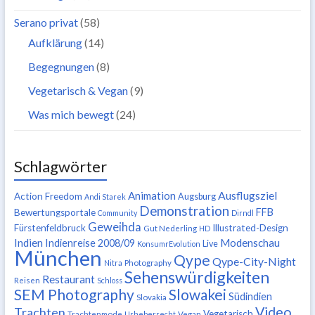
Serano privat
(58)
Aufklärung
(14)
Begegnungen
(8)
Vegetarisch & Vegan
(9)
Was mich bewegt
(24)
Schlagwörter
Ausflugsziel
Animation
Action Freedom
Augsburg
Andi Starek
Demonstration
FFB
Bewertungsportale
Community
Dirndl
Geweihda
Fürstenfeldbruck
Illustrated-Design
Gut Nederling
HD
Indien
Modenschau
Indienreise 2008/09
Live
KonsumrEvolution
München
Qype
Qype-City-Night
Nitra
Photography
Sehenswürdigkeiten
Restaurant
Reisen
Schloss
SEM Photography
Slowakei
Südindien
Slovakia
Video
Trachten
Vegetarisch
Trachtenmode
Urheberrecht
Vegan