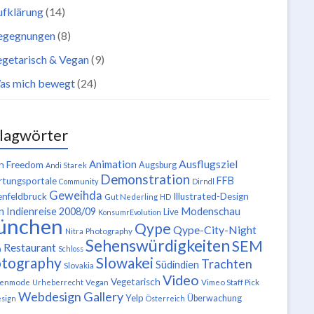
ufklärung
(14)
egegnungen
(8)
getarisch & Vegan
(9)
as mich bewegt
(24)
lagwörter
Ausflugsziel
Animation
n Freedom
Augsburg
Andi Starek
Demonstration
FFB
tungsportale
Community
Dirndl
Geweihda
enfeldbruck
Illustrated-Design
Gut Nederling
HD
n
Modenschau
Indienreise 2008/09
Live
KonsumrEvolution
ünchen
Qype
Qype-City-Night
Nitra
Photography
Sehenswürdigkeiten
SEM
Restaurant
n
Schloss
tography
Slowakei
Trachten
Südindien
Slovakia
Video
Vegetarisch
tenmode
Urheberrecht
Vegan
Vimeo Staff Pick
Webdesign Gallery
Yelp
Überwachung
sign
Österreich