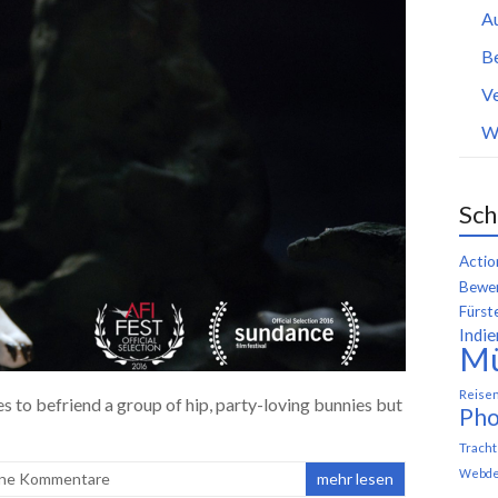
A
B
Ve
W
Sch
Actio
Bewer
Fürst
Indie
M
Reise
s to befriend a group of hip, party-loving bunnies but
Pho
Trach
Webde
ne Kommentare
mehr lesen