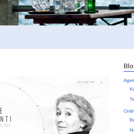
Blo
Agen
K
Te
Onli
B
N