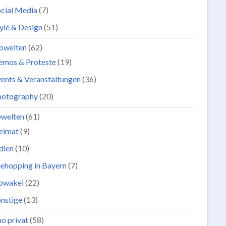
cial Media
(7)
yle & Design
(51)
owelten
(62)
emos & Proteste
(19)
ents & Veranstaltungen
(36)
hotography
(20)
ewelten
(61)
eimat
(9)
dien
(10)
ehopping in Bayern
(7)
lowakei
(22)
nstige
(13)
o privat
(58)