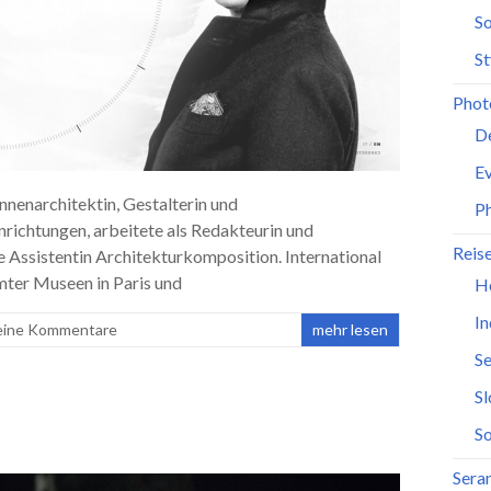
So
St
Phot
D
Ev
Innenarchitektin, Gestalterin und
P
nrichtungen, arbeitete als Redakteurin und
Reis
e Assistentin Architekturkomposition. International
mter Museen in Paris und
H
In
eine Kommentare
mehr lesen
Se
S
So
Seran