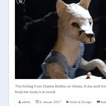
The Itching from Dianne Bellino on Vimeo. A shy wolf trie
finds her body is in revolt.
admin
6. Januar 2017
Style & Design
Kei