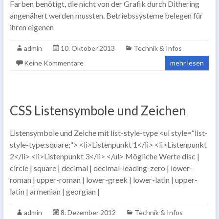
Farben benötigt, die nicht von der Grafik durch Dithering
angenähert werden mussten. Betriebssysteme belegen für
ihren eigenen
admin
10. Oktober 2013
Technik & Infos
Keine Kommentare
mehr lesen
CSS Listensymbole und Zeichen
Listensymbole und Zeiche mit list-style-type <ul style=“list-
style-type:square;“> <li>Listenpunkt 1</li> <li>Listenpunkt
2</li> <li>Listenpunkt 3</li> </ul> Mögliche Werte disc |
circle | square | decimal | decimal-leading-zero | lower-
roman | upper-roman | lower-greek | lower-latin | upper-
latin | armenian | georgian |
admin
8. Dezember 2012
Technik & Infos