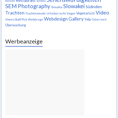
Restaurant
Reisen
Schloss
SEM Photography
Slowakei
Südindien
Slovakia
Video
Trachten
Vegetarisch
Trachtenmode
Urheberrecht
Vegan
Webdesign Gallery
Yelp
Vimeo Staff Pick
Webdesign
Österreich
Überwachung
Werbeanzeige