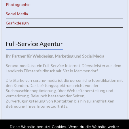
Photographie
Social Media
Grafikdesign
Full-Service Agentur
Ihr Partner für Webdesign, Marketing und Social Media
Serano-media ist ein Full-Service Internet-Dienstleister aus dem
Landkreis Fürstenfeldbruck mit Sitz in Mammendorf.
Die Stärke von serano-media ist die persönliche Identifikation mit
den Kunden. Das Leistungsspektrum reicht von der
Suchmaschinenoptimierung, über Webseitenerstellung und –
vermarktung, Relaunch bestehender Seiten,
Zurverfügungstellung von Kontakten bis hin zu langfristigen
Betreuung Ihres Internetauftritts.
Diese Website benutzt Cookies. Wenn du die Website weiter