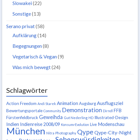
Slowakei
(22)
Sonstige
(13)
Serano privat
(58)
Aufklärung
(14)
Begegnungen
(8)
Vegetarisch & Vegan
(9)
Was mich bewegt
(24)
Schlagwörter
Ausflugsziel
Animation
Action Freedom
Augsburg
Andi Starek
Demonstration
FFB
Bewertungsportale
Community
Dirndl
Geweihda
Fürstenfeldbruck
Illustrated-Design
Gut Nederling
HD
Indien
Modenschau
Indienreise 2008/09
Live
KonsumrEvolution
München
Qype
Qype-City-Night
Nitra
Photography
Sehenswürdigkeiten