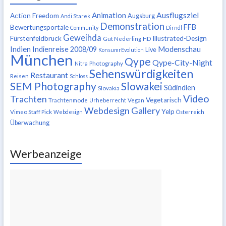
Ausflugsziel
Animation
Action Freedom
Augsburg
Andi Starek
Demonstration
FFB
Bewertungsportale
Community
Dirndl
Geweihda
Fürstenfeldbruck
Illustrated-Design
Gut Nederling
HD
Indien
Modenschau
Indienreise 2008/09
Live
KonsumrEvolution
München
Qype
Qype-City-Night
Nitra
Photography
Sehenswürdigkeiten
Restaurant
Reisen
Schloss
SEM Photography
Slowakei
Südindien
Slovakia
Video
Trachten
Vegetarisch
Trachtenmode
Urheberrecht
Vegan
Webdesign Gallery
Yelp
Vimeo Staff Pick
Webdesign
Österreich
Überwachung
Werbeanzeige