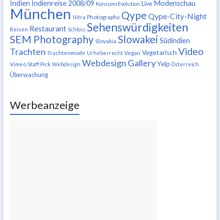
Indien
Modenschau
Indienreise 2008/09
Live
KonsumrEvolution
München
Qype
Qype-City-Night
Nitra
Photography
Sehenswürdigkeiten
Restaurant
Reisen
Schloss
SEM Photography
Slowakei
Südindien
Slovakia
Video
Trachten
Vegetarisch
Trachtenmode
Urheberrecht
Vegan
Webdesign Gallery
Yelp
Vimeo Staff Pick
Webdesign
Österreich
Überwachung
Werbeanzeige