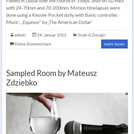
Filmed in Dubai over the course of 3 days. Shot on 5D mkll
with 24-70mm and 70-200mm. Motion timelapses were
done using a Kessler Pocket dolly with Basic controller.
Music: „Equinox“ by ‚The American Dollar‘
admin
24. Januar 2012
Style & Design
Keine Kommentare
mehr lesen
Sampled Room by Mateusz
Zdziebko