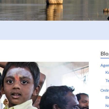
Blo
Agen
K
Te
Onli
B
N