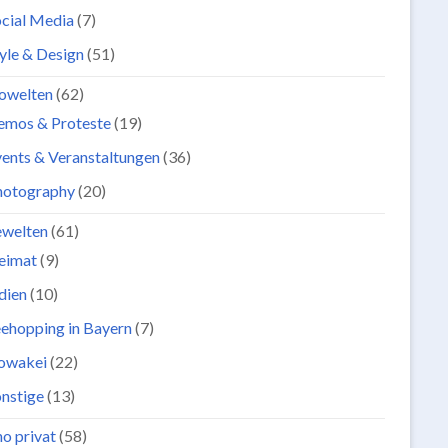
cial Media
(7)
yle & Design
(51)
owelten
(62)
emos & Proteste
(19)
ents & Veranstaltungen
(36)
hotography
(20)
ewelten
(61)
eimat
(9)
dien
(10)
ehopping in Bayern
(7)
lowakei
(22)
nstige
(13)
o privat
(58)