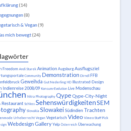
ufklärung
(14)
egegnungen
(8)
getarisch & Vegan
(9)
as mich bewegt
(24)
lagwörter
Ausflugsziel
Animation
n Freedom
Augsburg
Andi Starek
Demonstration
FFB
tungsportale
Community
Dirndl
Geweihda
enfeldbruck
Illustrated-Design
Gut Nederling
HD
n
Modenschau
Indienreise 2008/09
Live
KonsumrEvolution
ünchen
Qype
Qype-City-Night
Nitra
Photography
Sehenswürdigkeiten
SEM
Restaurant
n
Schloss
tography
Slowakei
Trachten
Südindien
Slovakia
Video
Vegetarisch
tenmode
Urheberrecht
Vegan
Vimeo Staff Pick
Webdesign Gallery
Yelp
Überwachung
sign
Österreich