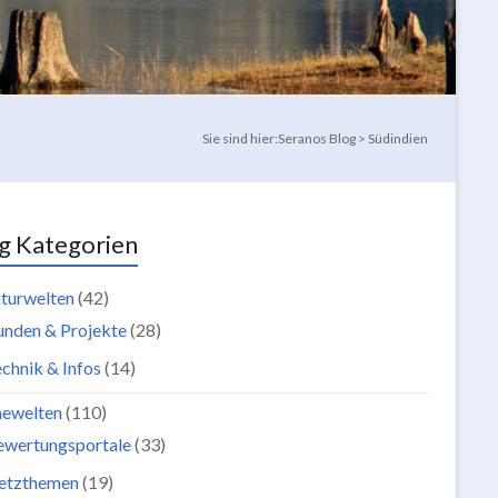
Sie sind hier:
Seranos Blog
>
Südindien
g Kategorien
turwelten
(42)
unden & Projekte
(28)
chnik & Infos
(14)
newelten
(110)
ewertungsportale
(33)
etzthemen
(19)