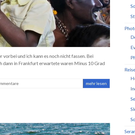
So
St
Phot
D
Ev
r vorbei und ich kann es noch nicht fassen. Bei
P
ich dann in Frankfurt erwartete waren Minus 10 Grad
Reis
H
ommentare
mehr lesen
In
Se
S
So
Seran