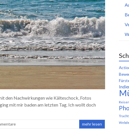
A
B
Ve
W
Sch
Actio
Bewer
Fürst
Indie
M
n mit den Nachwirkungen wie Kälteschock, Fotos
Reise
ging mit mir baden am letzten Tag. Ich wollt doch
Pho
Trach
Webde
mmentare
mehr lesen