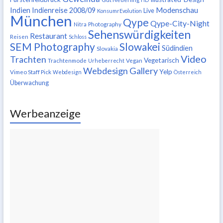
Indien
Modenschau
Indienreise 2008/09
Live
KonsumrEvolution
München
Qype
Qype-City-Night
Nitra
Photography
Sehenswürdigkeiten
Restaurant
Reisen
Schloss
SEM Photography
Slowakei
Südindien
Slovakia
Video
Trachten
Vegetarisch
Trachtenmode
Urheberrecht
Vegan
Webdesign Gallery
Yelp
Vimeo Staff Pick
Webdesign
Österreich
Überwachung
Werbeanzeige