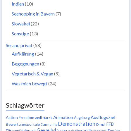
Indien
(10)
Seehopping in Bayern
(7)
Slowakei
(22)
Sonstige
(13)
Serano privat
(58)
Aufklärung
(14)
Begegnungen
(8)
Vegetarisch & Vegan
(9)
Was mich bewegt
(24)
Schlagwörter
Ausflugsziel
Animation
Action Freedom
Augsburg
Andi Starek
Demonstration
FFB
Bewertungsportale
Community
Dirndl
Geweihda
Fürstenfeldbruck
Illustrated-Design
Gut Nederling
HD