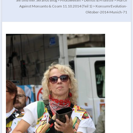
Sie sind hier:
Seranos Blog
>
Photowelten
>
Demos & Proteste
>
March
Against Monsanto & Co am 11.10.2014 (Teil 1)
>
KonsumrEvolution-
Oktober-2014-Munich-71