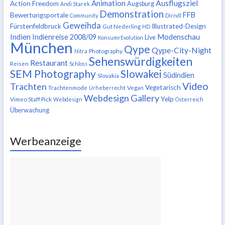
Ausflugsziel
Animation
Action Freedom
Augsburg
Andi Starek
Demonstration
FFB
Bewertungsportale
Community
Dirndl
Geweihda
Fürstenfeldbruck
Illustrated-Design
Gut Nederling
HD
Indien
Modenschau
Indienreise 2008/09
Live
KonsumrEvolution
München
Qype
Qype-City-Night
Nitra
Photography
Sehenswürdigkeiten
Restaurant
Reisen
Schloss
SEM Photography
Slowakei
Südindien
Slovakia
Video
Trachten
Vegetarisch
Trachtenmode
Urheberrecht
Vegan
Webdesign Gallery
Yelp
Vimeo Staff Pick
Webdesign
Österreich
Überwachung
Werbeanzeige