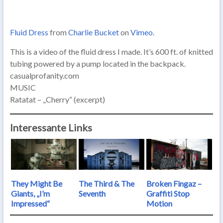
Fluid Dress
from
Charlie Bucket
on
Vimeo
.
This is a video of the fluid dress I made. It’s 600 ft. of knitted
tubing powered by a pump located in the backpack.
casualprofanity.com
MUSIC
Ratatat – „Cherry“ (excerpt)
Interessante Links
They Might Be
The Third & The
Broken Fingaz –
Giants, „I’m
Seventh
Graffiti Stop
Impressed“
Motion