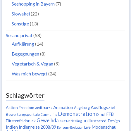
Seehopping in Bayern
(7)
Slowakei
(22)
Sonstige
(13)
Serano privat
(58)
Aufklärung
(14)
Begegnungen
(8)
Vegetarisch & Vegan
(9)
Was mich bewegt
(24)
Schlagwörter
Ausflugsziel
Animation
Action Freedom
Augsburg
Andi Starek
Demonstration
FFB
Bewertungsportale
Community
Dirndl
Geweihda
Fürstenfeldbruck
Illustrated-Design
Gut Nederling
HD
Indien
Modenschau
Indienreise 2008/09
Live
KonsumrEvolution