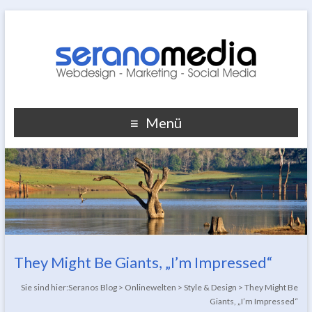
Menü
They Might Be Giants, „I’m Impressed“
Sie sind hier:
Seranos Blog
>
Onlinewelten
>
Style & Design
>
They Might Be
Giants, „I’m Impressed“