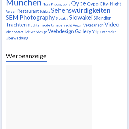
München
Qype
Qype-City-Night
Nitra
Photography
Sehenswürdigkeiten
Restaurant
Reisen
Schloss
SEM Photography
Slowakei
Südindien
Slovakia
Video
Trachten
Vegetarisch
Trachtenmode
Urheberrecht
Vegan
Webdesign Gallery
Yelp
Vimeo Staff Pick
Webdesign
Österreich
Überwachung
Werbeanzeige