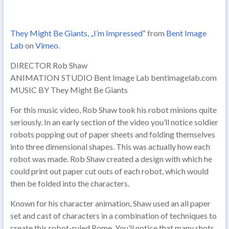
They Might Be Giants, „I’m Impressed“
from
Bent Image
Lab
on
Vimeo
.
DIRECTOR Rob Shaw
ANIMATION STUDIO Bent Image Lab bentimagelab.com
MUSIC BY They Might Be Giants
For this music video, Rob Shaw took his robot minions quite
seriously. In an early section of the video you’ll notice soldier
robots popping out of paper sheets and folding themselves
into three dimensional shapes. This was actually how each
robot was made. Rob Shaw created a design with which he
could print out paper cut outs of each robot, which would
then be folded into the characters.
Known for his character animation, Shaw used an all paper
set and cast of characters in a combination of techniques to
create this robot-ruled Rome. You’ll notice that many shots