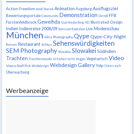
Ausflugsziel
Animation
Action Freedom
Augsburg
Andi Starek
Demonstration
FFB
Bewertungsportale
Community
Dirndl
Geweihda
Fürstenfeldbruck
Illustrated-Design
Gut Nederling
HD
Indien
Modenschau
Indienreise 2008/09
Live
KonsumrEvolution
München
Qype
Qype-City-Night
Nitra
Photography
Sehenswürdigkeiten
Restaurant
Reisen
Schloss
SEM Photography
Slowakei
Südindien
Slovakia
Video
Trachten
Vegetarisch
Trachtenmode
Urheberrecht
Vegan
Webdesign Gallery
Yelp
Vimeo Staff Pick
Webdesign
Österreich
Überwachung
Werbeanzeige