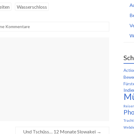
A
eiten
Wasserschloss
B
Ve
ine Kommentare
W
Sch
Actio
Bewer
Fürst
Indie
M
Reise
Pho
Trach
Webde
Und Tschüss… 12 Monate Slowakei
→