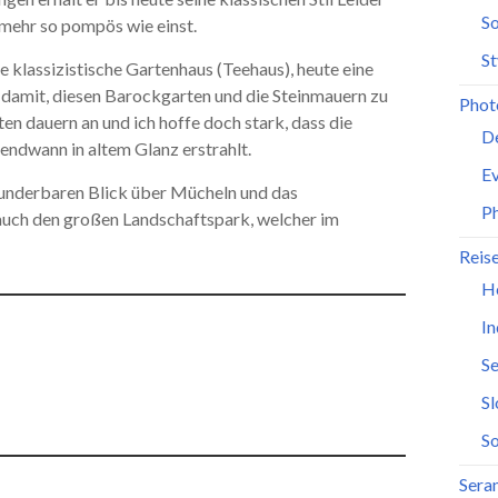
So
 mehr so pompös wie einst.
St
 klassizistische Gartenhaus (Teehaus), heute eine
damit, diesen Barockgarten und die Steinmauern zu
Phot
ten dauern an und ich hoffe doch stark, dass die
D
endwann in altem Glanz erstrahlt.
Ev
 wunderbaren Blick über Mücheln und das
P
 auch den großen Landschaftspark, welcher im
Reis
H
In
Se
S
So
Seran