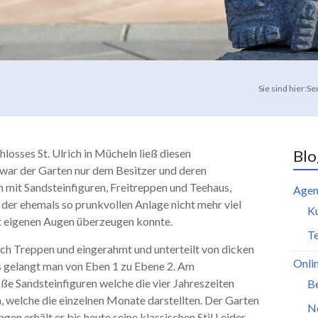
Sie sind hier:
Se
osses St. Ulrich in Mücheln ließ diesen
Blo
war der Garten nur dem Besitzer und deren
n mit Sandsteinfiguren, Freitreppen und Teehaus,
Agen
der ehemals so prunkvollen Anlage nicht mehr viel
K
t eigenen Augen überzeugen konnte.
Te
urch Treppen und eingerahmt und unterteilt von dicken
Onli
s gelangt man von Eben 1 zu Ebene 2. Am
ße Sandsteinfiguren welche die vier Jahreszeiten
B
n, welche die einzelnen Monate darstellten. Der Garten
N
en erhält er bis heute seine klassischen Stil Leider