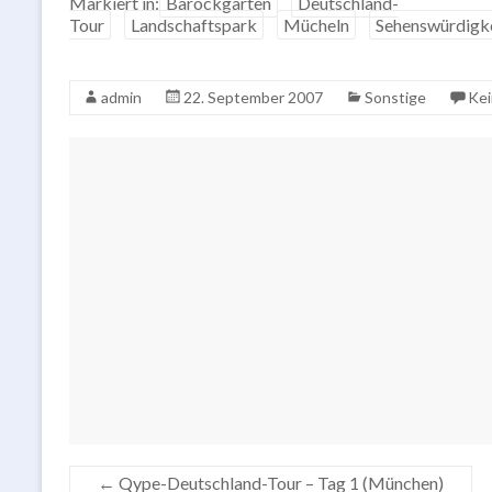
Markiert in:
Barockgarten
Deutschland-
Tour
Landschaftspark
Mücheln
Sehenswürdigk
admin
22. September 2007
Sonstige
Ke
←
Qype-Deutschland-Tour – Tag 1 (München)