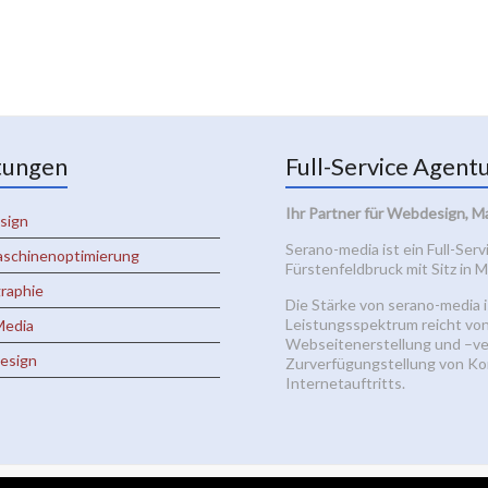
tungen
Full-Service Agent
Ihr Partner für Webdesign, M
sign
Serano-media ist ein Full-Ser
schinenoptimierung
Fürstenfeldbruck mit Sitz in
raphie
Die Stärke von serano-media i
Leistungsspektrum reicht vo
Media
Webseitenerstellung und –ve
design
Zurverfügungstellung von Kon
Internetauftritts.