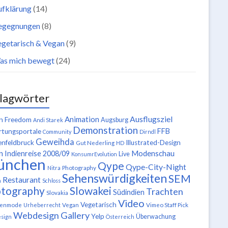
ufklärung
(14)
egegnungen
(8)
getarisch & Vegan
(9)
as mich bewegt
(24)
lagwörter
Ausflugsziel
Animation
n Freedom
Augsburg
Andi Starek
Demonstration
FFB
tungsportale
Community
Dirndl
Geweihda
enfeldbruck
Illustrated-Design
Gut Nederling
HD
n
Modenschau
Indienreise 2008/09
Live
KonsumrEvolution
ünchen
Qype
Qype-City-Night
Nitra
Photography
Sehenswürdigkeiten
SEM
Restaurant
n
Schloss
tography
Slowakei
Trachten
Südindien
Slovakia
Video
Vegetarisch
tenmode
Urheberrecht
Vegan
Vimeo Staff Pick
Webdesign Gallery
Yelp
Überwachung
sign
Österreich