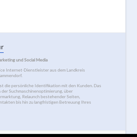
ur
arketing und Social Media
vice Internet-Dienstleister aus dem Landkreis
 Mammendorf.
st die persönliche Identifikation mit den Kunden. Das
n der Suchmaschinenoptimierung, über
rmarktung, Relaunch bestehender Seiten,
takten bis hin zu langfristigen Betreuung Ihres
Home
Agentur-RSS
Blog-RSS
Datenschutz
Impressum