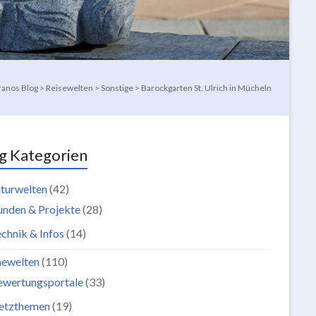
ranos Blog
>
Reisewelten
>
Sonstige
>
Barockgarten St. Ulrich in Mücheln
g Kategorien
turwelten
(42)
unden & Projekte
(28)
chnik & Infos
(14)
newelten
(110)
ewertungsportale
(33)
etzthemen
(19)