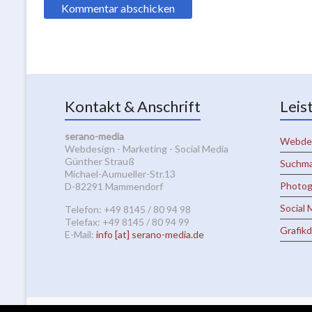
Kontakt & Anschrift
Leis
serano-media
Webde
Webdesign - Marketing - Social Media
Günther Strauß
Suchma
Michael-Aumueller-Str.13
Photog
D-82291 Mammendorf
Social 
Telefon: +49 8145 / 80 94 98
Telefax: +49 8145 / 80 94 99
Grafik
E-Mail:
info [at] serano-media.de
2026 bei
Seranos Blog
Alle Rechte vorbehalten.