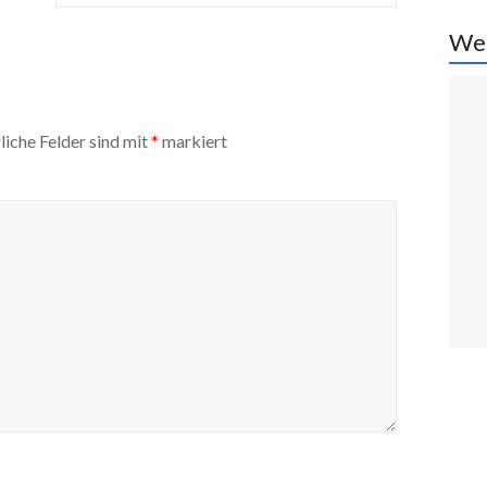
We
liche Felder sind mit
*
markiert