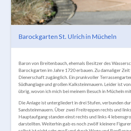
Barockgarten St. Ulrich in Mücheln
Baron von Breitenbauch, ehemals Besitzer des Wasserschl
Barockgarten im Jahre 1720 erbauen. Zu damaliger Zeit 
Dienerschaft zugänglich. Ein prunkvoller Terrassengarte
Südhanglage und großen Kalksteinmauern. Leider ist von 
übrig, wovon ich mich bei meinem Besuch in Mücheln mi
Die Anlage ist untergliedert in drei Stufen, verbunden d
Sandsteinmauern. Über zwei Freitreppen rechts und link
Hauptaufgang standen einst rechts und links 4 lebensgro
darstellten. Weiterhin gab es noch zwölf kleinere Figure
selbst ist nicht sehr groß und durch Wege und Bepflanzung