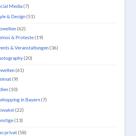
cial Media
(7)
yle & Design
(51)
owelten
(62)
emos & Proteste
(19)
ents & Veranstaltungen
(36)
hotography
(20)
ewelten
(61)
eimat
(9)
dien
(10)
ehopping in Bayern
(7)
lowakei
(22)
nstige
(13)
o privat
(58)