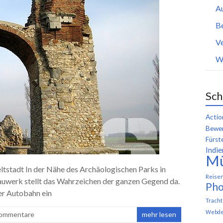
A
B
Ve
W
Sch
Actio
Bewer
Fürst
Indie
M
stadt In der Nähe des Archäologischen Parks in
Reise
auwerk stellt das Wahrzeichen der ganzen Gegend da.
Pho
er Autobahn ein
Trach
Webde
Kommentare
mehr lesen