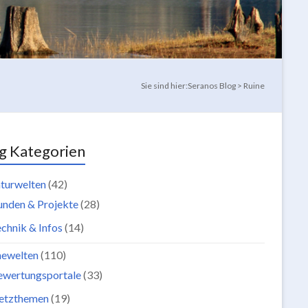
Sie sind hier:
Seranos Blog
>
Ruine
g Kategorien
turwelten
(42)
unden & Projekte
(28)
chnik & Infos
(14)
newelten
(110)
ewertungsportale
(33)
etzthemen
(19)