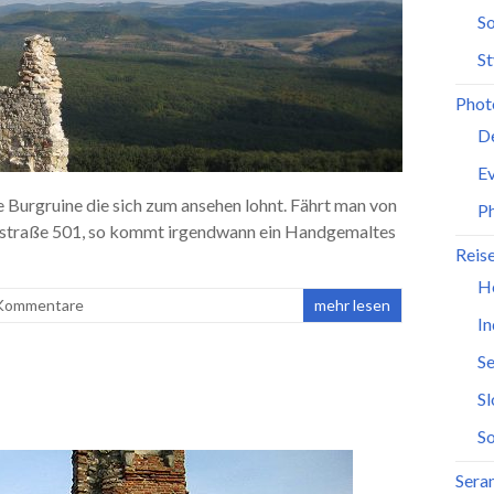
So
St
Phot
D
Ev
Burgruine die sich zum ansehen lohnt. Fährt man von
P
ndstraße 501, so kommt irgendwann ein Handgemaltes
Reis
H
Kommentare
mehr lesen
In
Se
S
So
Seran