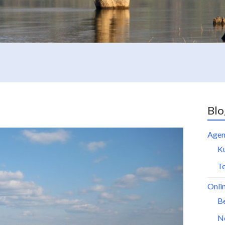
Blo
Agen
K
Te
Onli
B
N