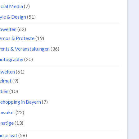
cial Media
(7)
yle & Design
(51)
owelten
(62)
emos & Proteste
(19)
ents & Veranstaltungen
(36)
hotography
(20)
ewelten
(61)
eimat
(9)
dien
(10)
ehopping in Bayern
(7)
lowakei
(22)
nstige
(13)
o privat
(58)