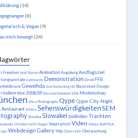
ufklärung
(14)
egegnungen
(8)
getarisch & Vegan
(9)
as mich bewegt
(24)
lagwörter
Ausflugsziel
Animation
n Freedom
Augsburg
Andi Starek
Demonstration
FFB
tungsportale
Community
Dirndl
Geweihda
enfeldbruck
Illustrated-Design
Gut Nederling
HD
n
Modenschau
Indienreise 2008/09
Live
KonsumrEvolution
ünchen
Qype
Qype-City-Night
Nitra
Photography
Sehenswürdigkeiten
SEM
Restaurant
n
Schloss
tography
Slowakei
Trachten
Südindien
Slovakia
Video
Vegetarisch
tenmode
Urheberrecht
Vegan
Vimeo Staff Pick
Webdesign Gallery
Yelp
Überwachung
sign
Österreich