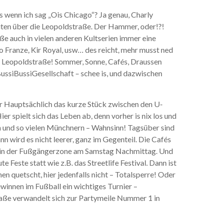
’s wenn ich sag „Ois Chicago“? Ja genau, Charly
iten über die Leopoldstraße. Der Hammer, oder!?!
e auch in vielen anderen Kultserien immer eine
Franze, Kir Royal, usw… des reicht, mehr musst ned
ie Leopoldstraße! Sommer, Sonne, Cafés, Draussen
BussiBussiGesellschaft – schee is, und dazwischen
 Hauptsächlich das kurze Stück zwischen den U-
r spielt sich das Leben ab, denn vorher is nix los und
n und so vielen Münchnern – Wahnsinn! Tagsüber sind
n wird es nicht leerer, ganz im Gegenteil. Die Cafés
wie in der Fußgängerzone am Samstag Nachmittag. Und
te Feste statt wie z.B. das Streetlife Festival. Dann ist
n quetscht, hier jedenfalls nicht – Totalsperre! Oder
winnen im Fußball ein wichtiges Turnier –
aße verwandelt sich zur Partymeile Nummer 1 in