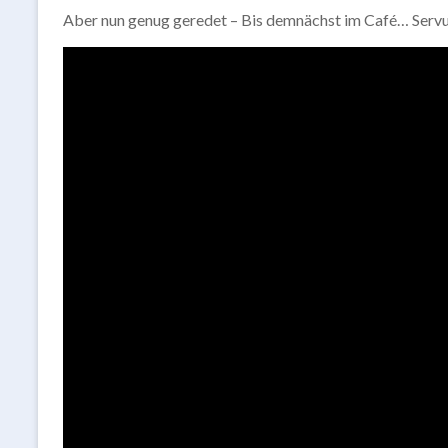
Aber nun genug geredet – Bis demnächst im Café… Servu