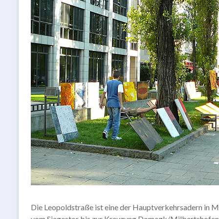
Die Leopoldstraße ist eine der Hauptverkehrsadern in Mü
vom Siegestor bis zur Kreuzung Domagk/Milbertshofener