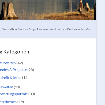
Sie sind hier:
Seranos Blog
>
Reisewelten
>
Heimat
>
Die Leopoldstraße
g Kategorien
turwelten
(42)
unden & Projekte
(28)
chnik & Infos
(14)
newelten
(110)
ewertungsportale
(33)
etzthemen
(19)