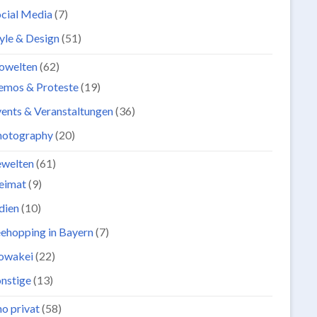
cial Media
(7)
yle & Design
(51)
owelten
(62)
emos & Proteste
(19)
ents & Veranstaltungen
(36)
hotography
(20)
ewelten
(61)
eimat
(9)
dien
(10)
ehopping in Bayern
(7)
lowakei
(22)
nstige
(13)
o privat
(58)