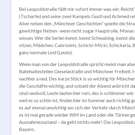
Bei Leopoldstraße fällt mir sofort immer was ein: Reicht
(Tscharlie) und seine zwei Kumpels Gustl und Achmed re
Aber neben den „Münchner Geschichten“ spielte die Straß
gewichtige Neben- wenn nicht sogar Hauptrolle. Monaco 
wissen. Wer die Serien kennt, kennt Schwabing, kennt d
sitzen, Mädchen, Cabriolets, Schicki-Micki, Schickeria, 
ganz normale Leid (Leute).
Wenn man von der Leopoldstraße spricht meint man aber
Bahnhaltestellen Gieselastraße und Münchner Freiheit. Hie
nachher a ned. Des kurze Stück is so wichtig für Münche
die Geschäfte wichtig, und sobald der Abend anbricht dan
sind randvoll, Leute laufen hier rum, des is schlimmer 
weil es so schön ist, finden hier im Sommer auch richtig gu
es auf einmal unwichtig wo sich der Verkehr durch Münche
es ist mal gerade wieder WM im Land oder die Türken ge
Ausnahmezustand – da geht nichts mehr! Die Leopoldstr
Bayern.