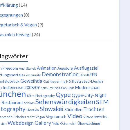
ufklärung
(14)
egegnungen
(8)
getarisch & Vegan
(9)
as mich bewegt
(24)
lagwörter
Ausflugsziel
Animation
n Freedom
Augsburg
Andi Starek
Demonstration
FFB
tungsportale
Community
Dirndl
Geweihda
enfeldbruck
Illustrated-Design
Gut Nederling
HD
n
Modenschau
Indienreise 2008/09
Live
KonsumrEvolution
ünchen
Qype
Qype-City-Night
Nitra
Photography
Sehenswürdigkeiten
SEM
Restaurant
n
Schloss
tography
Slowakei
Trachten
Südindien
Slovakia
Video
Vegetarisch
tenmode
Urheberrecht
Vegan
Vimeo Staff Pick
Webdesign Gallery
Yelp
Überwachung
sign
Österreich