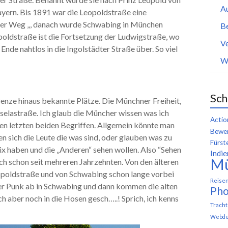
A
ayern. Bis 1891 war die Leopoldstraße eine
ger Weg „, danach wurde Schwabing in München
B
poldstraße ist die Fortsetzung der Ludwigstraße, wo
Ve
Ende nahtlos in die Ingolstädter Straße über. So viel
W
Sch
renze hinaus bekannte Plätze. Die Münchner Freiheit,
elastraße. Ich glaub die Müncher wissen was ich
Actio
en letzten beiden Begriffen. Allgemein könnte man
Bewer
en sich die Leute die was sind, oder glauben was zu
Fürst
ix haben und die „Anderen“ sehen wollen. Also “Sehen
Indie
M
ch schon seit mehreren Jahrzehnten. Von den älteren
opoldstraße und von Schwabing schon lange vorbei
Reise
 der Punk ab in Schwabing und dann kommen die alten
Pho
ch aber noch in die Hosen gesch…..! Sprich, ich kenns
Trach
Webde