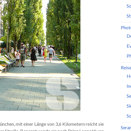
So
St
Phot
D
Ev
P
Reis
H
In
Se
S
So
nchen, mit einer Länge von 3,6 Kilometern reicht sie
Seran
 Straße. Benannt wurde sie nach Prinz Leopold von