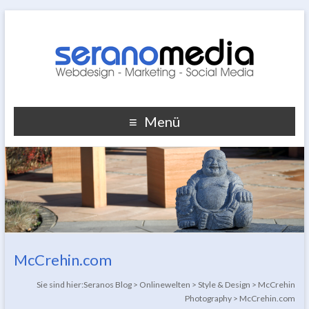
Menü
McCrehin.com
Sie sind hier:
Seranos Blog
>
Onlinewelten
>
Style & Design
>
McCrehin
Photography
>
McCrehin.com