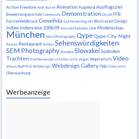
Ausflugsziel
Animation
Action Freedom
Augsburg
Andi Starek
Demonstration
FFB
Bewertungsportale
Community
Dirndl
Geweihda
Fürstenfeldbruck
Illustrated-Design
Gut Nederling
HD
Indien
Modenschau
Indienreise 2008/09
Live
KonsumrEvolution
München
Qype
Qype-City-Night
Nitra
Photography
Sehenswürdigkeiten
Restaurant
Reisen
Schloss
SEM Photography
Slowakei
Südindien
Slovakia
Video
Trachten
Vegetarisch
Trachtenmode
Urheberrecht
Vegan
Webdesign Gallery
Yelp
Vimeo Staff Pick
Webdesign
Österreich
Überwachung
Werbeanzeige