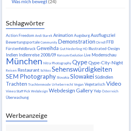
Was mich bewegt
(24)
Schlagwörter
Ausflugsziel
Animation
Action Freedom
Augsburg
Andi Starek
Demonstration
FFB
Bewertungsportale
Community
Dirndl
Geweihda
Fürstenfeldbruck
Illustrated-Design
Gut Nederling
HD
Indien
Modenschau
Indienreise 2008/09
Live
KonsumrEvolution
München
Qype
Qype-City-Night
Nitra
Photography
Sehenswürdigkeiten
Restaurant
Reisen
Schloss
SEM Photography
Slowakei
Südindien
Slovakia
Video
Trachten
Vegetarisch
Trachtenmode
Urheberrecht
Vegan
Webdesign Gallery
Yelp
Vimeo Staff Pick
Webdesign
Österreich
Überwachung
Werbeanzeige