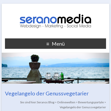
Menü
Vegelangelo der Genussvegetarier
Sie sind hier:
Seranos Blog
>
Onlinewelten
>
Bewertungsportale
>
Vegelangelo der Genussvegetarier