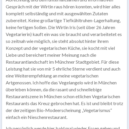
Gespräch mit der Wirtin raus hören konnten, wird hier alles
komplett selbständig und mit ausgewählten Zutaten
zubereitet. Keine großartige Tiefkühltruhen-Lagerhaltung,
keine fertigen Soßen. Die Wirtin Iris (seit über 26 Jahren
Vegetarierin) kauft ein was sie braucht und verarbeitetet es
so zeitnah wie möglich, sie steht absolut hinter ihrem
Konzept und der vegetarischen Küche, sie kocht mit viel
Liebe und bereichert meiner Meinung nach die
Restaurantlandschaft im Münchner Stadtgebiet. Für diese
Leistung hat sie von mir 5 ehrliche Sterne verdient und auch
eine Weiterempfehlung an meine vegetarischen
Artgenossen. Ich hoffe das Vegelangelo wird in München
überleben können, da die rasant und schnellebige
Restaurantszene in München schon etlichen Vegetarischen
Restaurants das Kreuz gebrochen hat. Es ist und bleibt trotz
der derzeitigen Bio-Modeerscheinung „Vegetarismus“
einfach ein Nieschenrestaurant.
Ich persönlich werde hier bald mal wieder Essen gehen und