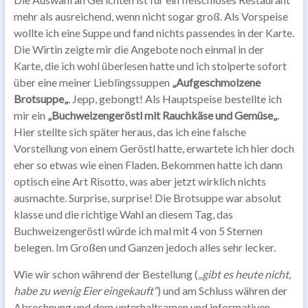
mehr als ausreichend, wenn nicht sogar groß. Als Vorspeise
wollte ich eine Suppe und fand nichts passendes in der Karte.
Die Wirtin zeigte mir die Angebote noch einmal in der
Karte, die ich wohl überlesen hatte und ich stolperte sofort
über eine meiner Lieblingssuppen
„Aufgeschmolzene
Brotsuppe„
. Jepp, gebongt! Als Hauptspeise bestellte ich
mir ein
„Buchweizengeröstl mit Rauchkäse und Gemüse„
.
Hier stellte sich später heraus, das ich eine falsche
Vorstellung von einem Geröstl hatte, erwartete ich hier doch
eher so etwas wie einen Fladen. Bekommen hatte ich dann
optisch eine Art Risotto, was aber jetzt wirklich nichts
ausmachte. Surprise, surprise! Die Brotsuppe war absolut
klasse und die richtige Wahl an diesem Tag, das
Buchweizengeröstl würde ich mal mit 4 von 5 Sternen
belegen. Im Großen und Ganzen jedoch alles sehr lecker.
Wie wir schon während der Bestellung (
„gibt es heute nicht,
habe zu wenig Eier eingekauft“
) und am Schluss währen der
Abrechnung und dem unterhaltsamen und informativen