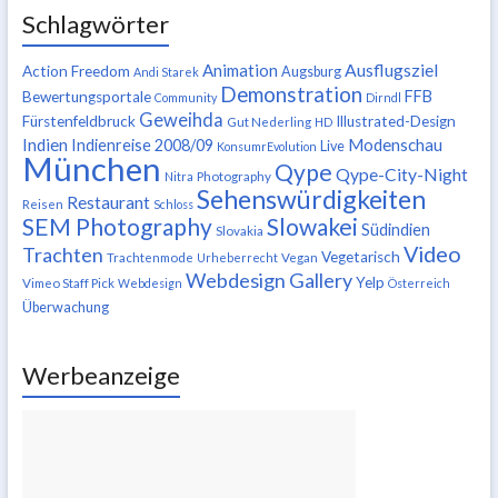
Schlagwörter
Ausflugsziel
Animation
Action Freedom
Augsburg
Andi Starek
Demonstration
FFB
Bewertungsportale
Community
Dirndl
Geweihda
Fürstenfeldbruck
Illustrated-Design
Gut Nederling
HD
Indien
Modenschau
Indienreise 2008/09
Live
KonsumrEvolution
München
Qype
Qype-City-Night
Nitra
Photography
Sehenswürdigkeiten
Restaurant
Reisen
Schloss
SEM Photography
Slowakei
Südindien
Slovakia
Video
Trachten
Vegetarisch
Trachtenmode
Urheberrecht
Vegan
Webdesign Gallery
Yelp
Vimeo Staff Pick
Webdesign
Österreich
Überwachung
Werbeanzeige