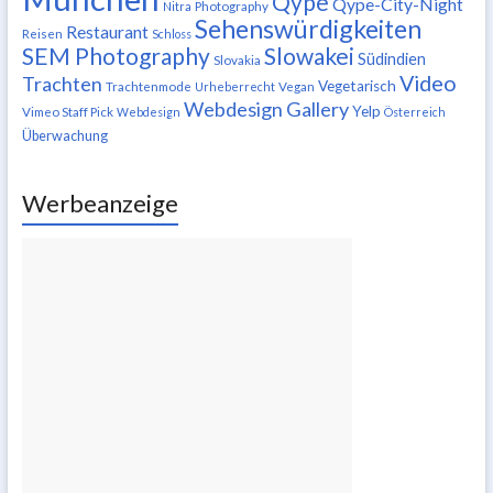
Qype
Qype-City-Night
Nitra
Photography
Sehenswürdigkeiten
Restaurant
Reisen
Schloss
SEM Photography
Slowakei
Südindien
Slovakia
Video
Trachten
Vegetarisch
Trachtenmode
Urheberrecht
Vegan
Webdesign Gallery
Yelp
Vimeo Staff Pick
Webdesign
Österreich
Überwachung
Werbeanzeige