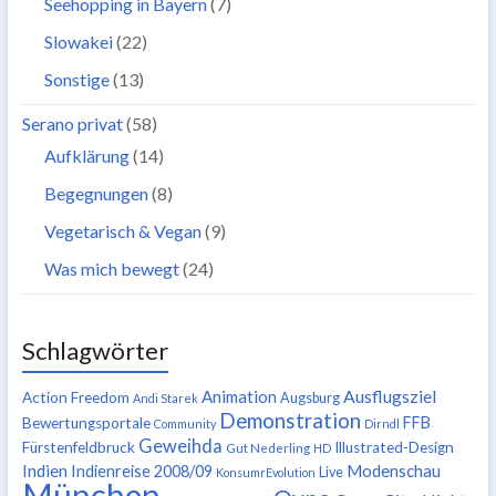
Seehopping in Bayern
(7)
Slowakei
(22)
Sonstige
(13)
Serano privat
(58)
Aufklärung
(14)
Begegnungen
(8)
Vegetarisch & Vegan
(9)
Was mich bewegt
(24)
Schlagwörter
Ausflugsziel
Animation
Action Freedom
Augsburg
Andi Starek
Demonstration
FFB
Bewertungsportale
Community
Dirndl
Geweihda
Fürstenfeldbruck
Illustrated-Design
Gut Nederling
HD
Indien
Modenschau
Indienreise 2008/09
Live
KonsumrEvolution
München