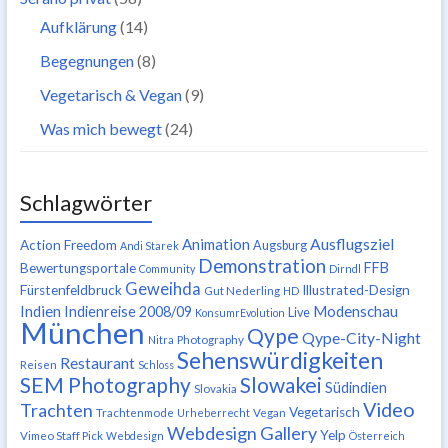
Aufklärung
(14)
Begegnungen
(8)
Vegetarisch & Vegan
(9)
Was mich bewegt
(24)
Schlagwörter
Ausflugsziel
Animation
Action Freedom
Augsburg
Andi Starek
Demonstration
FFB
Bewertungsportale
Community
Dirndl
Geweihda
Fürstenfeldbruck
Illustrated-Design
Gut Nederling
HD
Indien
Modenschau
Indienreise 2008/09
Live
KonsumrEvolution
München
Qype
Qype-City-Night
Nitra
Photography
Sehenswürdigkeiten
Restaurant
Reisen
Schloss
SEM Photography
Slowakei
Südindien
Slovakia
Video
Trachten
Vegetarisch
Trachtenmode
Urheberrecht
Vegan
Webdesign Gallery
Yelp
Vimeo Staff Pick
Webdesign
Österreich