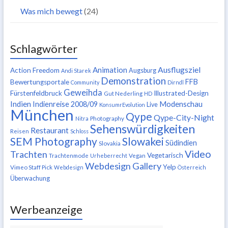
Was mich bewegt
(24)
Schlagwörter
Ausflugsziel
Animation
Action Freedom
Augsburg
Andi Starek
Demonstration
FFB
Bewertungsportale
Community
Dirndl
Geweihda
Fürstenfeldbruck
Illustrated-Design
Gut Nederling
HD
Indien
Modenschau
Indienreise 2008/09
Live
KonsumrEvolution
München
Qype
Qype-City-Night
Nitra
Photography
Sehenswürdigkeiten
Restaurant
Reisen
Schloss
SEM Photography
Slowakei
Südindien
Slovakia
Video
Trachten
Vegetarisch
Trachtenmode
Urheberrecht
Vegan
Webdesign Gallery
Yelp
Vimeo Staff Pick
Webdesign
Österreich
Überwachung
Werbeanzeige