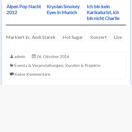
Alpen Pop Nacht
Kryolan Smokey
Ich bin kein
2012
Eyes In Munich
Karikaturist, ich
bin nicht Charlie
Markiert in:
Andi Starek
Hot Sugar
Konzert
Live
admin
26. Oktober 2016
Events & Veranstaltungen
,
Kunden & Projekte
Keine Kommentare