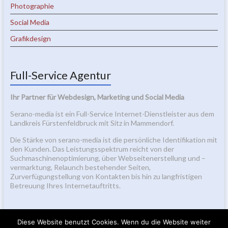
Photographie
Social Media
Grafikdesign
Full-Service Agentur
Ihr Partner für Webdesign, Marketing und Social Media
Serano-media ist ein Full-Service Internet-Dienstleister aus dem
Landkreis Fürstenfeldbruck mit Sitz in Mammendorf.
Die Stärke von serano-media ist die persönliche Identifikation mit
den Kunden. Das Leistungsspektrum reicht von der
Suchmaschinenoptimierung, über Webseitenerstellung und –
vermarktung, Relaunch bestehender Seiten,
Zurverfügungstellung von Kontakten bis hin zu langfristigen
Betreuung Ihres Internetauftritts.
Diese Website benutzt Cookies. Wenn du die Website weiter