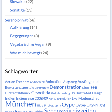
Slowakei
(22)
Sonstige
(13)
Serano privat
(58)
Aufklärung
(14)
Begegnungen
(8)
Vegetarisch & Vegan
(9)
Was mich bewegt
(24)
Schlagwörter
Ausflugsziel
Animation
Action Freedom
Augsburg
Andi Starek
Demonstration
FFB
Bewertungsportale
Community
Dirndl
Geweihda
Fürstenfeldbruck
Illustrated-Design
Gut Nederling
HD
Indien
Modenschau
Indienreise 2008/09
Live
KonsumrEvolution
München
Qype
Qype-City-Night
Nitra
Photography
Sehenswürdigkeiten
Restaurant
Reisen
Schloss