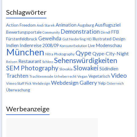
Schlagwörter
Ausflugsziel
Animation
Action Freedom
Augsburg
Andi Starek
Demonstration
FFB
Bewertungsportale
Community
Dirndl
Geweihda
Fürstenfeldbruck
Illustrated-Design
Gut Nederling
HD
Indien
Modenschau
Indienreise 2008/09
Live
KonsumrEvolution
München
Qype
Qype-City-Night
Nitra
Photography
Sehenswürdigkeiten
Restaurant
Reisen
Schloss
SEM Photography
Slowakei
Südindien
Slovakia
Video
Trachten
Vegetarisch
Trachtenmode
Urheberrecht
Vegan
Webdesign Gallery
Yelp
Vimeo Staff Pick
Webdesign
Österreich
Überwachung
Werbeanzeige