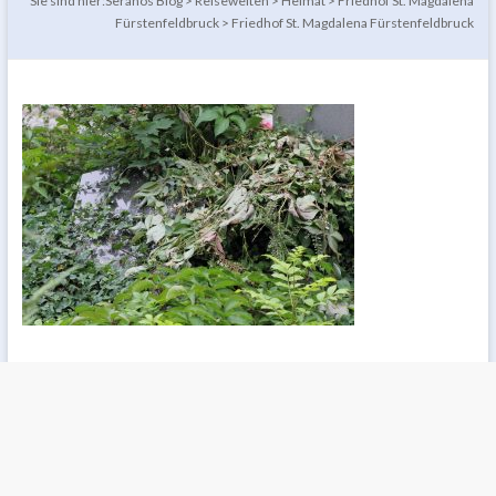
Sie sind hier:
Seranos Blog
>
Reisewelten
>
Heimat
>
Friedhof St. Magdalena
Fürstenfeldbruck
>
Friedhof St. Magdalena Fürstenfeldbruck