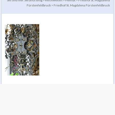
Sie sind hier:
Seranos Blog
>
Reisewelten
>
Heimat
>
Friedhof St. Magdalena
Fürstenfeldbruck
>
Friedhof St. Magdalena Fürstenfeldbruck