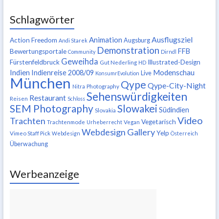
Schlagwörter
Ausflugsziel
Animation
Action Freedom
Augsburg
Andi Starek
Demonstration
FFB
Bewertungsportale
Community
Dirndl
Geweihda
Fürstenfeldbruck
Illustrated-Design
Gut Nederling
HD
Indien
Modenschau
Indienreise 2008/09
Live
KonsumrEvolution
München
Qype
Qype-City-Night
Nitra
Photography
Sehenswürdigkeiten
Restaurant
Reisen
Schloss
SEM Photography
Slowakei
Südindien
Slovakia
Video
Trachten
Vegetarisch
Trachtenmode
Urheberrecht
Vegan
Webdesign Gallery
Yelp
Vimeo Staff Pick
Webdesign
Österreich
Überwachung
Werbeanzeige