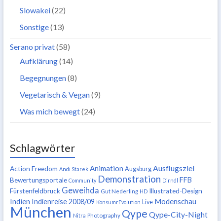
Slowakei
(22)
Sonstige
(13)
Serano privat
(58)
Aufklärung
(14)
Begegnungen
(8)
Vegetarisch & Vegan
(9)
Was mich bewegt
(24)
Schlagwörter
Ausflugsziel
Animation
Action Freedom
Augsburg
Andi Starek
Demonstration
FFB
Bewertungsportale
Community
Dirndl
Geweihda
Fürstenfeldbruck
Illustrated-Design
Gut Nederling
HD
Indien
Modenschau
Indienreise 2008/09
Live
KonsumrEvolution
München
Qype
Qype-City-Night
Nitra
Photography