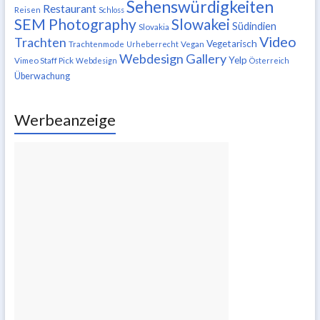
Sehenswürdigkeiten
Restaurant
Reisen
Schloss
SEM Photography
Slowakei
Südindien
Slovakia
Video
Trachten
Vegetarisch
Trachtenmode
Urheberrecht
Vegan
Webdesign Gallery
Yelp
Vimeo Staff Pick
Webdesign
Österreich
Überwachung
Werbeanzeige