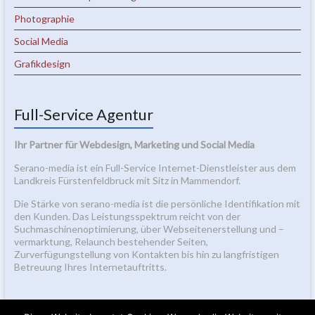
Photographie
Social Media
Grafikdesign
Full-Service Agentur
Ihr Partner für Webdesign, Marketing und Social Media
Serano-media ist ein Full-Service Internet-Dienstleister aus dem
Landkreis Fürstenfeldbruck mit Sitz in Mammendorf.
Die Stärke von serano-media ist die persönliche Identifikation mit
den Kunden. Das Leistungsspektrum reicht von der
Suchmaschinenoptimierung, über Webseitenerstellung und –
vermarktung, Relaunch bestehender Seiten,
Zurverfügungstellung von Kontakten bis hin zu langfristigen
Betreuung Ihres Internetauftritts.