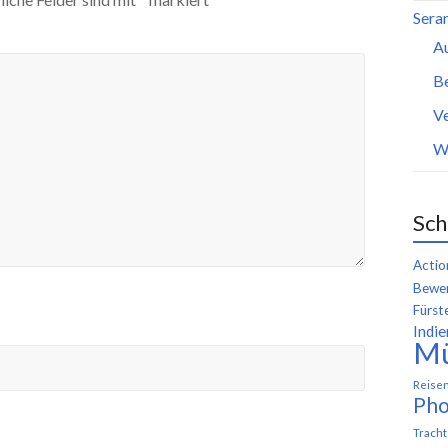
Seran
A
B
Ve
W
Sch
Actio
Bewer
Fürst
Indie
M
Reise
Pho
Trach