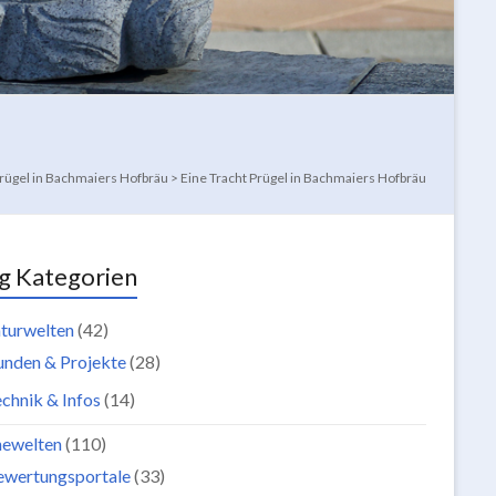
Prügel in Bachmaiers Hofbräu
>
Eine Tracht Prügel in Bachmaiers Hofbräu
g Kategorien
turwelten
(42)
unden & Projekte
(28)
chnik & Infos
(14)
newelten
(110)
ewertungsportale
(33)