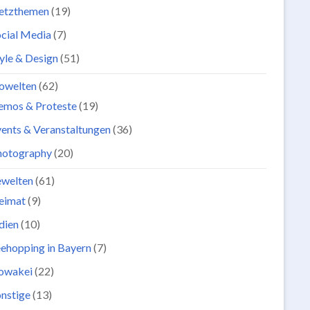
etzthemen
(19)
cial Media
(7)
yle & Design
(51)
owelten
(62)
emos & Proteste
(19)
ents & Veranstaltungen
(36)
hotography
(20)
ewelten
(61)
eimat
(9)
dien
(10)
ehopping in Bayern
(7)
lowakei
(22)
nstige
(13)