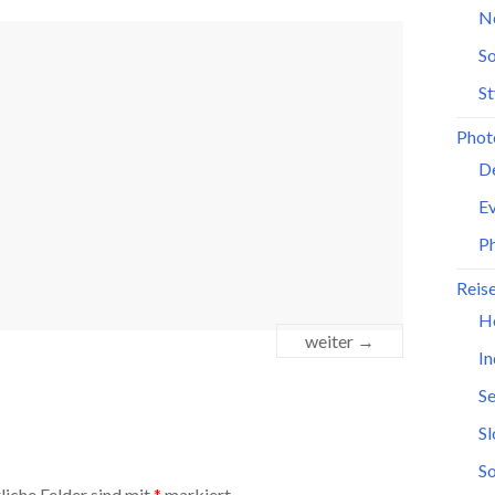
N
So
St
Phot
D
Ev
P
Reis
H
weiter →
In
Se
S
So
liche Felder sind mit
*
markiert