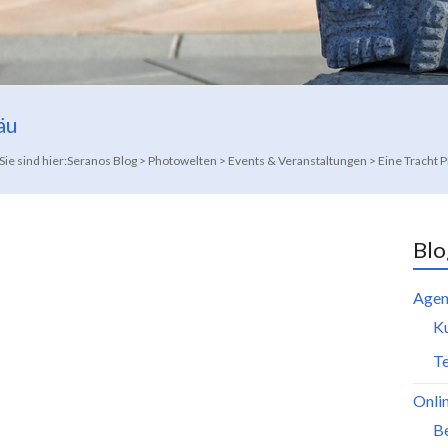
äu
Sie sind hier:
Seranos Blog
>
Photowelten
>
Events & Veranstaltungen
>
Eine Tracht 
Blo
Agen
K
Te
Onli
B