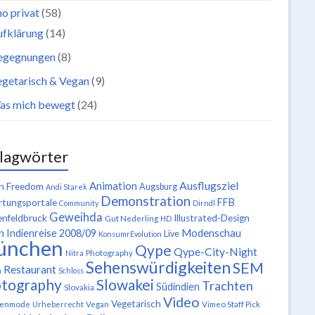
o privat
(58)
ufklärung
(14)
egegnungen
(8)
getarisch & Vegan
(9)
as mich bewegt
(24)
lagwörter
Ausflugsziel
Animation
n Freedom
Augsburg
Andi Starek
Demonstration
FFB
tungsportale
Community
Dirndl
Geweihda
enfeldbruck
Illustrated-Design
Gut Nederling
HD
n
Modenschau
Indienreise 2008/09
Live
KonsumrEvolution
ünchen
Qype
Qype-City-Night
Nitra
Photography
Sehenswürdigkeiten
SEM
Restaurant
n
Schloss
tography
Slowakei
Trachten
Südindien
Slovakia
Video
Vegetarisch
tenmode
Urheberrecht
Vegan
Vimeo Staff Pick