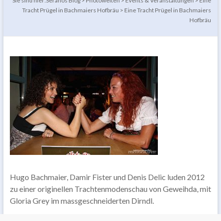
Sie sind hier:
Seranos Blog
>
Photowelten
>
Events & Veranstaltungen
>
Eine
Tracht Prügel in Bachmaiers Hofbräu
>
Eine Tracht Prügel in Bachmaiers
Hofbräu
Hugo Bachmaier, Damir Fister und Denis Delic luden 2012
zu einer originellen Trachtenmodenschau von Geweihda, mit
Gloria Grey im massgeschneiderten Dirndl.