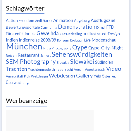
Schlagwörter
Ausflugsziel
Animation
Action Freedom
Augsburg
Andi Starek
Demonstration
FFB
Bewertungsportale
Community
Dirndl
Geweihda
Fürstenfeldbruck
Illustrated-Design
Gut Nederling
HD
Indien
Modenschau
Indienreise 2008/09
Live
KonsumrEvolution
München
Qype
Qype-City-Night
Nitra
Photography
Sehenswürdigkeiten
Restaurant
Reisen
Schloss
SEM Photography
Slowakei
Südindien
Slovakia
Video
Trachten
Vegetarisch
Trachtenmode
Urheberrecht
Vegan
Webdesign Gallery
Yelp
Vimeo Staff Pick
Webdesign
Österreich
Überwachung
Werbeanzeige