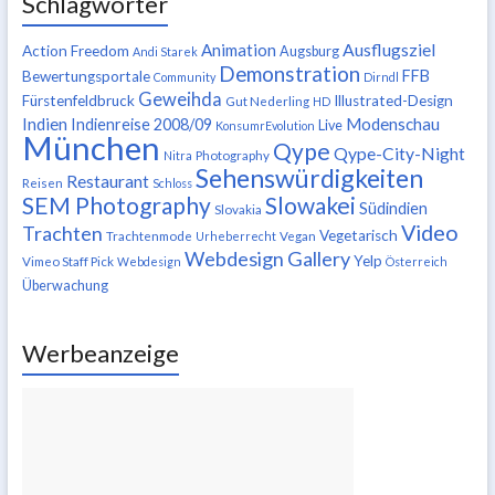
Schlagwörter
Ausflugsziel
Animation
Action Freedom
Augsburg
Andi Starek
Demonstration
FFB
Bewertungsportale
Community
Dirndl
Geweihda
Fürstenfeldbruck
Illustrated-Design
Gut Nederling
HD
Indien
Modenschau
Indienreise 2008/09
Live
KonsumrEvolution
München
Qype
Qype-City-Night
Nitra
Photography
Sehenswürdigkeiten
Restaurant
Reisen
Schloss
SEM Photography
Slowakei
Südindien
Slovakia
Video
Trachten
Vegetarisch
Trachtenmode
Urheberrecht
Vegan
Webdesign Gallery
Yelp
Vimeo Staff Pick
Webdesign
Österreich
Überwachung
Werbeanzeige