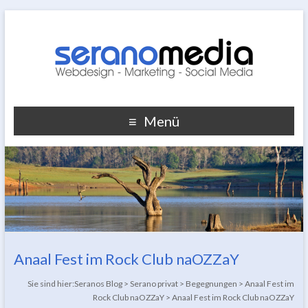
Menü
Anaal Fest im Rock Club naOZZaY
Sie sind hier:
Seranos Blog
>
Serano privat
>
Begegnungen
>
Anaal Fest im
Rock Club naOZZaY
>
Anaal Fest im Rock Club naOZZaY