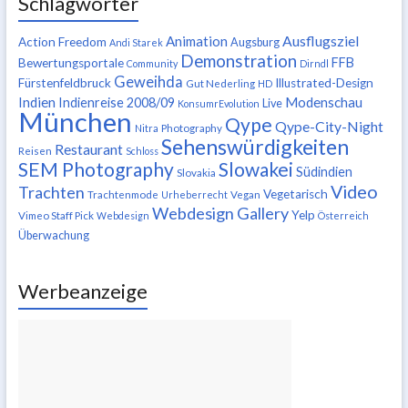
Schlagwörter
Ausflugsziel
Animation
Action Freedom
Augsburg
Andi Starek
Demonstration
FFB
Bewertungsportale
Community
Dirndl
Geweihda
Fürstenfeldbruck
Illustrated-Design
Gut Nederling
HD
Indien
Modenschau
Indienreise 2008/09
Live
KonsumrEvolution
München
Qype
Qype-City-Night
Nitra
Photography
Sehenswürdigkeiten
Restaurant
Reisen
Schloss
SEM Photography
Slowakei
Südindien
Slovakia
Video
Trachten
Vegetarisch
Trachtenmode
Urheberrecht
Vegan
Webdesign Gallery
Yelp
Vimeo Staff Pick
Webdesign
Österreich
Überwachung
Werbeanzeige