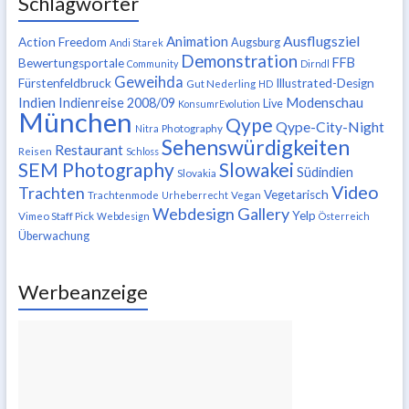
Schlagwörter
Ausflugsziel
Animation
Action Freedom
Augsburg
Andi Starek
Demonstration
FFB
Bewertungsportale
Community
Dirndl
Geweihda
Fürstenfeldbruck
Illustrated-Design
Gut Nederling
HD
Indien
Modenschau
Indienreise 2008/09
Live
KonsumrEvolution
München
Qype
Qype-City-Night
Nitra
Photography
Sehenswürdigkeiten
Restaurant
Reisen
Schloss
SEM Photography
Slowakei
Südindien
Slovakia
Video
Trachten
Vegetarisch
Trachtenmode
Urheberrecht
Vegan
Webdesign Gallery
Yelp
Vimeo Staff Pick
Webdesign
Österreich
Überwachung
Werbeanzeige