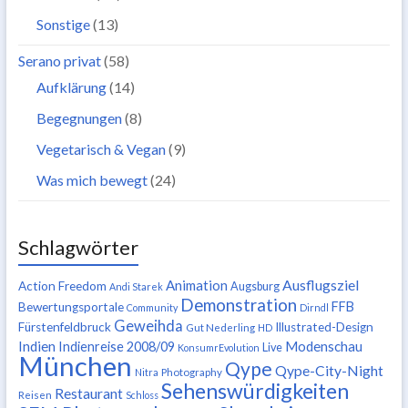
Sonstige
(13)
Serano privat
(58)
Aufklärung
(14)
Begegnungen
(8)
Vegetarisch & Vegan
(9)
Was mich bewegt
(24)
Schlagwörter
Ausflugsziel
Animation
Action Freedom
Augsburg
Andi Starek
Demonstration
FFB
Bewertungsportale
Community
Dirndl
Geweihda
Fürstenfeldbruck
Illustrated-Design
Gut Nederling
HD
Indien
Modenschau
Indienreise 2008/09
Live
KonsumrEvolution
München
Qype
Qype-City-Night
Nitra
Photography
Sehenswürdigkeiten
Restaurant
Reisen
Schloss