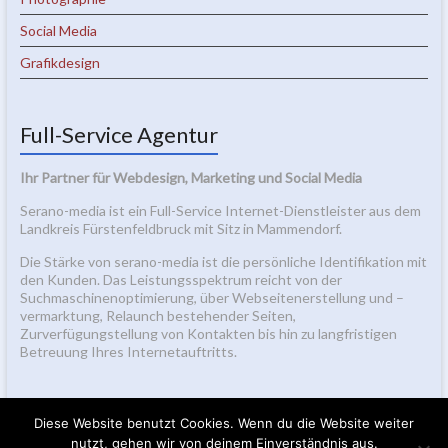
Social Media
Grafikdesign
Full-Service Agentur
Ihr Partner für Webdesign, Marketing und Social Media
Serano-media ist ein Full-Service Internet-Dienstleister aus dem
Landkreis Fürstenfeldbruck mit Sitz in Mammendorf.
Die Stärke von serano-media ist die persönliche Identifikation mit
den Kunden. Das Leistungsspektrum reicht von der
Suchmaschinenoptimierung, über Webseitenerstellung und –
vermarktung, Relaunch bestehender Seiten,
Zurverfügungstellung von Kontakten bis hin zu langfristigen
Betreuung Ihres Internetauftritts.
Diese Website benutzt Cookies. Wenn du die Website weiter
nutzt, gehen wir von deinem Einverständnis aus.
2026 bei
Seranos Blog
Alle Rechte vorbehalten.