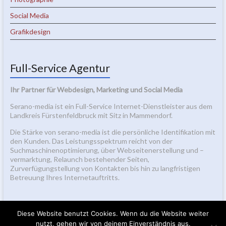
Social Media
Grafikdesign
Full-Service Agentur
Ihr Partner für Webdesign, Marketing und Social Media
Serano-media ist ein Full-Service Internet-Dienstleister aus dem
Landkreis Fürstenfeldbruck mit Sitz in Mammendorf.
Die Stärke von serano-media ist die persönliche Identifikation mit
den Kunden. Das Leistungsspektrum reicht von der
Suchmaschinenoptimierung, über Webseitenerstellung und –
vermarktung, Relaunch bestehender Seiten,
Zurverfügungstellung von Kontakten bis hin zu langfristigen
Betreuung Ihres Internetauftritts.
Diese Website benutzt Cookies. Wenn du die Website weiter
nutzt, gehen wir von deinem Einverständnis aus.
2026 bei
Seranos Blog
Alle Rechte vorbehalten.