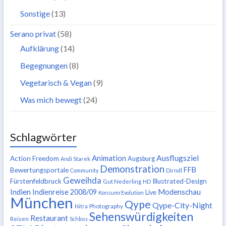
Sonstige
(13)
Serano privat
(58)
Aufklärung
(14)
Begegnungen
(8)
Vegetarisch & Vegan
(9)
Was mich bewegt
(24)
Schlagwörter
Ausflugsziel
Animation
Action Freedom
Augsburg
Andi Starek
Demonstration
FFB
Bewertungsportale
Community
Dirndl
Geweihda
Fürstenfeldbruck
Illustrated-Design
Gut Nederling
HD
Indien
Modenschau
Indienreise 2008/09
Live
KonsumrEvolution
München
Qype
Qype-City-Night
Nitra
Photography
Sehenswürdigkeiten
Restaurant
Reisen
Schloss