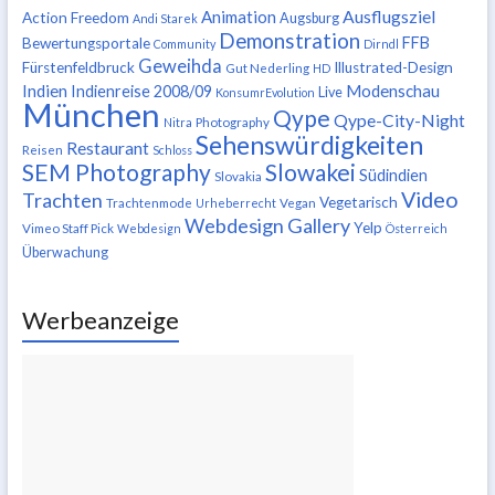
Ausflugsziel
Animation
Action Freedom
Augsburg
Andi Starek
Demonstration
FFB
Bewertungsportale
Community
Dirndl
Geweihda
Fürstenfeldbruck
Illustrated-Design
Gut Nederling
HD
Indien
Modenschau
Indienreise 2008/09
Live
KonsumrEvolution
München
Qype
Qype-City-Night
Nitra
Photography
Sehenswürdigkeiten
Restaurant
Reisen
Schloss
SEM Photography
Slowakei
Südindien
Slovakia
Video
Trachten
Vegetarisch
Trachtenmode
Urheberrecht
Vegan
Webdesign Gallery
Yelp
Vimeo Staff Pick
Webdesign
Österreich
Überwachung
Werbeanzeige