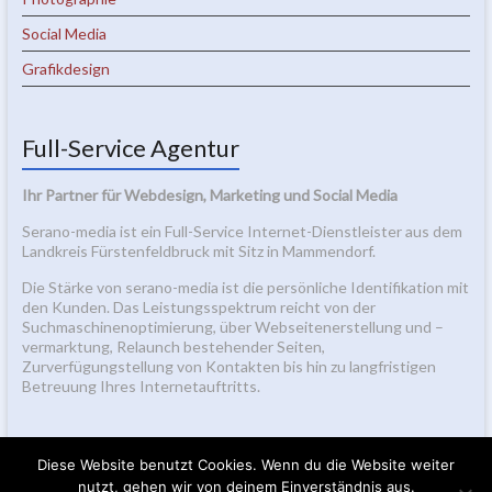
Social Media
Grafikdesign
Full-Service Agentur
Ihr Partner für Webdesign, Marketing und Social Media
Serano-media ist ein Full-Service Internet-Dienstleister aus dem
Landkreis Fürstenfeldbruck mit Sitz in Mammendorf.
Die Stärke von serano-media ist die persönliche Identifikation mit
den Kunden. Das Leistungsspektrum reicht von der
Suchmaschinenoptimierung, über Webseitenerstellung und –
vermarktung, Relaunch bestehender Seiten,
Zurverfügungstellung von Kontakten bis hin zu langfristigen
Betreuung Ihres Internetauftritts.
Diese Website benutzt Cookies. Wenn du die Website weiter
nutzt, gehen wir von deinem Einverständnis aus.
2026 bei
Seranos Blog
Alle Rechte vorbehalten.