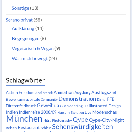
Sonstige
(13)
Serano privat
(58)
Aufklärung
(14)
Begegnungen
(8)
Vegetarisch & Vegan
(9)
Was mich bewegt
(24)
Schlagwörter
Ausflugsziel
Animation
Action Freedom
Augsburg
Andi Starek
Demonstration
FFB
Bewertungsportale
Community
Dirndl
Geweihda
Fürstenfeldbruck
Illustrated-Design
Gut Nederling
HD
Indien
Modenschau
Indienreise 2008/09
Live
KonsumrEvolution
München
Qype
Qype-City-Night
Nitra
Photography
Sehenswürdigkeiten
Restaurant
Reisen
Schloss