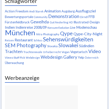
Schlagwörter
Ausflugsziel
Animation
Action Freedom
Augsburg
Andi Starek
Demonstration
FFB
Bewertungsportale
Community
Dirndl
Geweihda
Fürstenfeldbruck
Illustrated-Design
Gut Nederling
HD
Indien
Modenschau
Indienreise 2008/09
Live
KonsumrEvolution
München
Qype
Qype-City-Night
Nitra
Photography
Sehenswürdigkeiten
Restaurant
Reisen
Schloss
SEM Photography
Slowakei
Südindien
Slovakia
Video
Trachten
Vegetarisch
Trachtenmode
Urheberrecht
Vegan
Webdesign Gallery
Yelp
Vimeo Staff Pick
Webdesign
Österreich
Überwachung
Werbeanzeige