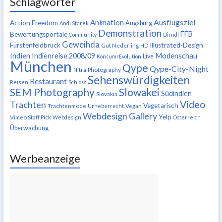
Schlagwörter
Ausflugsziel
Animation
Action Freedom
Augsburg
Andi Starek
Demonstration
FFB
Bewertungsportale
Community
Dirndl
Geweihda
Fürstenfeldbruck
Illustrated-Design
Gut Nederling
HD
Indien
Modenschau
Indienreise 2008/09
Live
KonsumrEvolution
München
Qype
Qype-City-Night
Nitra
Photography
Sehenswürdigkeiten
Restaurant
Reisen
Schloss
SEM Photography
Slowakei
Südindien
Slovakia
Video
Trachten
Vegetarisch
Trachtenmode
Urheberrecht
Vegan
Webdesign Gallery
Yelp
Vimeo Staff Pick
Webdesign
Österreich
Überwachung
Werbeanzeige