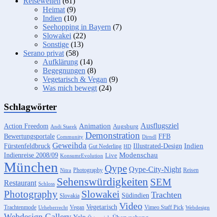
Reisewelten
(61)
Heimat
(9)
Indien
(10)
Seehopping in Bayern
(7)
Slowakei
(22)
Sonstige
(13)
Serano privat
(58)
Aufklärung
(14)
Begegnungen
(8)
Vegetarisch & Vegan
(9)
Was mich bewegt
(24)
Schlagwörter
Ausflugsziel
Animation
Action Freedom
Augsburg
Andi Starek
Demonstration
FFB
Bewertungsportale
Community
Dirndl
Geweihda
Indien
Fürstenfeldbruck
Illustrated-Design
Gut Nederling
HD
Indienreise 2008/09
Modenschau
Live
KonsumrEvolution
München
Qype
Qype-City-Night
Photography
Reisen
Nitra
Sehenswürdigkeiten
SEM
Restaurant
Schloss
Photography
Slowakei
Trachten
Südindien
Slovakia
Video
Vegetarisch
Trachtenmode
Vegan
Vimeo Staff Pick
Urheberrecht
Webdesign
Webdesign Gallery