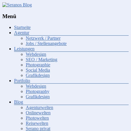
Wie
Seranos
Menü
das
Blog
Leben
Startseite
so
Agentur
spielt
Netzwerk / Partner
Jobs / Stellenangebote
Leistungen
Webdesign
SEO / Marketing
Photographie
Social Media
Grafikdesign
Portfolio
Webdesign
Photography
Grafikdesign
Blog
Agenturwelten
Onlinewelten
Photowelten
Reisewelten
Serano privat