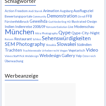
Schlagwörter
Ausflugsziel
Animation
Action Freedom
Augsburg
Andi Starek
Demonstration
FFB
Bewertungsportale
Community
Dirndl
Geweihda
Fürstenfeldbruck
Illustrated-Design
Gut Nederling
HD
Indien
Modenschau
Indienreise 2008/09
Live
KonsumrEvolution
München
Qype
Qype-City-Night
Nitra
Photography
Sehenswürdigkeiten
Restaurant
Reisen
Schloss
SEM Photography
Slowakei
Südindien
Slovakia
Video
Trachten
Vegetarisch
Trachtenmode
Urheberrecht
Vegan
Webdesign Gallery
Yelp
Vimeo Staff Pick
Webdesign
Österreich
Überwachung
Werbeanzeige