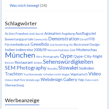
Was mich bewegt
(24)
Schlagwörter
Ausflugsziel
Animation
Action Freedom
Augsburg
Andi Starek
Demonstration
FFB
Bewertungsportale
Community
Dirndl
Geweihda
Fürstenfeldbruck
Illustrated-Design
Gut Nederling
HD
Indien
Modenschau
Indienreise 2008/09
Live
KonsumrEvolution
München
Qype
Qype-City-Night
Nitra
Photography
Sehenswürdigkeiten
Restaurant
Reisen
Schloss
SEM Photography
Slowakei
Südindien
Slovakia
Video
Trachten
Vegetarisch
Trachtenmode
Urheberrecht
Vegan
Webdesign Gallery
Yelp
Vimeo Staff Pick
Webdesign
Österreich
Überwachung
Werbeanzeige