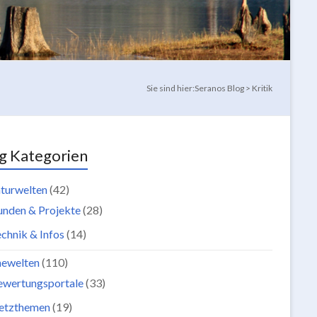
Sie sind hier:
Seranos Blog
>
Kritik
g Kategorien
turwelten
(42)
unden & Projekte
(28)
chnik & Infos
(14)
newelten
(110)
ewertungsportale
(33)
etzthemen
(19)