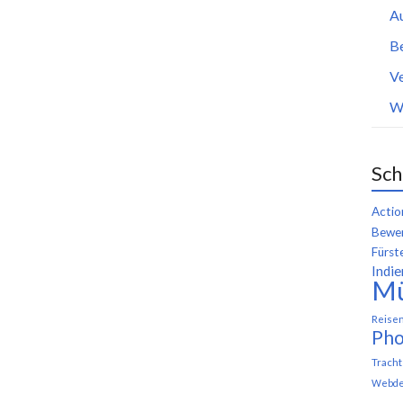
A
B
Ve
W
Sch
Actio
Bewer
Fürst
Indie
M
Reise
Pho
Trach
Webde