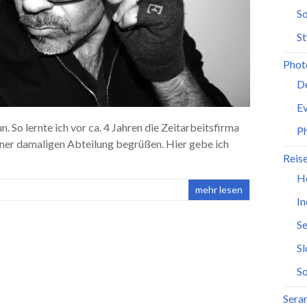
So
St
Phot
D
Ev
un. So lernte ich vor ca. 4 Jahren die Zeitarbeitsfirma
P
iner damaligen Abteilung begrüßen. Hier gebe ich
Reis
H
mehr lesen
In
Se
S
So
Seran