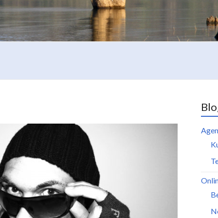
Blo
Agen
K
Te
Onli
B
N