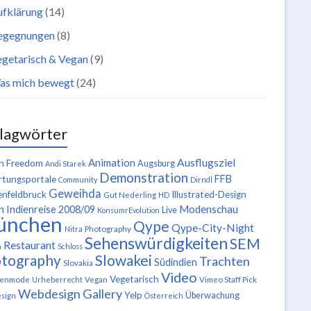
ufklärung
(14)
egegnungen
(8)
getarisch & Vegan
(9)
as mich bewegt
(24)
lagwörter
Ausflugsziel
Animation
n Freedom
Augsburg
Andi Starek
Demonstration
FFB
tungsportale
Community
Dirndl
Geweihda
enfeldbruck
Illustrated-Design
Gut Nederling
HD
n
Modenschau
Indienreise 2008/09
Live
KonsumrEvolution
ünchen
Qype
Qype-City-Night
Nitra
Photography
Sehenswürdigkeiten
SEM
Restaurant
n
Schloss
tography
Slowakei
Trachten
Südindien
Slovakia
Video
Vegetarisch
tenmode
Urheberrecht
Vegan
Vimeo Staff Pick
Webdesign Gallery
Yelp
Überwachung
sign
Österreich