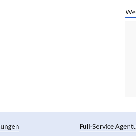
We
tungen
Full-Service Agent