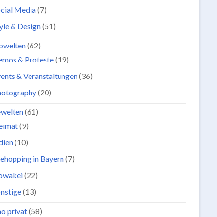
cial Media
(7)
yle & Design
(51)
owelten
(62)
emos & Proteste
(19)
ents & Veranstaltungen
(36)
hotography
(20)
ewelten
(61)
eimat
(9)
dien
(10)
ehopping in Bayern
(7)
lowakei
(22)
nstige
(13)
o privat
(58)