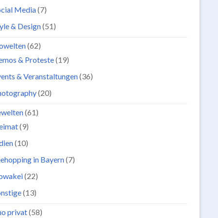
cial Media
(7)
yle & Design
(51)
owelten
(62)
emos & Proteste
(19)
ents & Veranstaltungen
(36)
hotography
(20)
ewelten
(61)
eimat
(9)
dien
(10)
ehopping in Bayern
(7)
lowakei
(22)
nstige
(13)
o privat
(58)