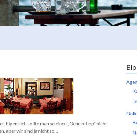
Blo
Agen
K
Te
Onli
B
r. Eigentlich sollte man so einen „Geheimtipp“ nicht
n, aber wir sind ja nicht so…
N