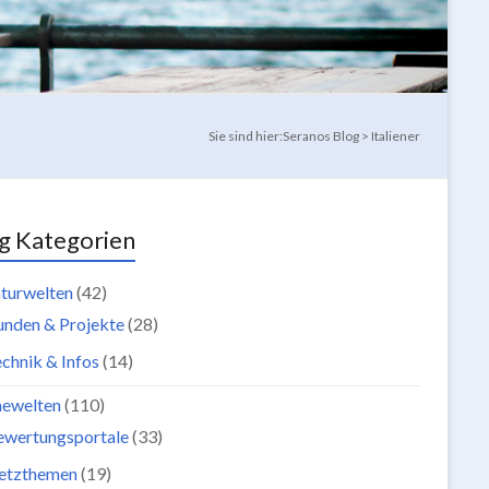
Sie sind hier:
Seranos Blog
>
Italiener
g Kategorien
turwelten
(42)
unden & Projekte
(28)
chnik & Infos
(14)
newelten
(110)
ewertungsportale
(33)
etzthemen
(19)