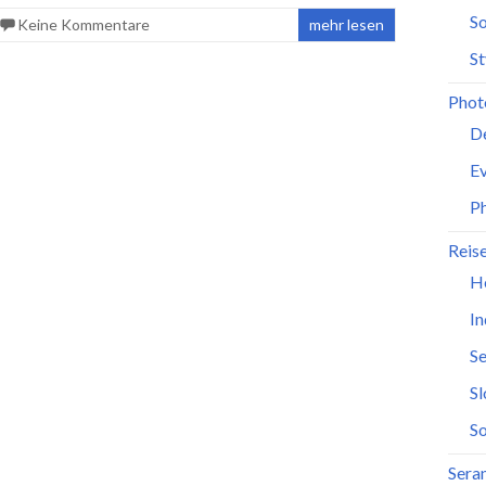
So
Keine Kommentare
mehr lesen
St
Phot
D
Ev
P
Reis
H
In
Se
S
So
Seran