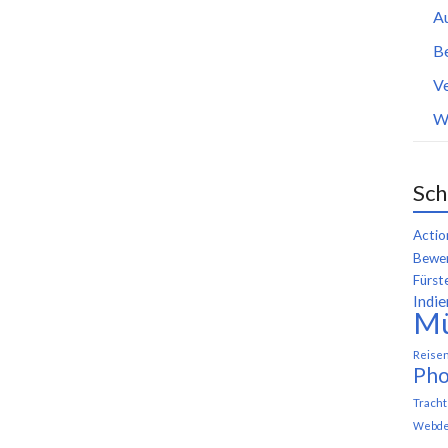
A
B
Ve
W
Sch
Actio
Bewer
Fürst
Indie
M
Reise
Pho
Trach
Webde