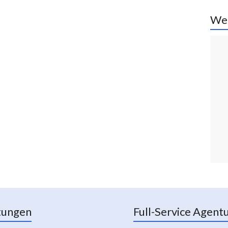
We
tungen
Full-Service Agent