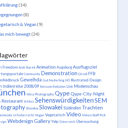
ufklärung
(14)
egegnungen
(8)
getarisch & Vegan
(9)
as mich bewegt
(24)
lagwörter
Ausflugsziel
Animation
n Freedom
Augsburg
Andi Starek
Demonstration
FFB
tungsportale
Community
Dirndl
Geweihda
enfeldbruck
Illustrated-Design
Gut Nederling
HD
n
Modenschau
Indienreise 2008/09
Live
KonsumrEvolution
ünchen
Qype
Qype-City-Night
Nitra
Photography
Sehenswürdigkeiten
SEM
Restaurant
n
Schloss
tography
Slowakei
Trachten
Südindien
Slovakia
Video
Vegetarisch
tenmode
Urheberrecht
Vegan
Vimeo Staff Pick
Webdesign Gallery
Yelp
Überwachung
sign
Österreich