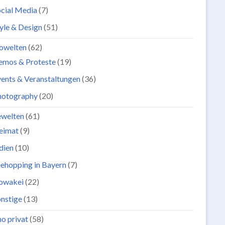
cial Media
(7)
yle & Design
(51)
owelten
(62)
emos & Proteste
(19)
ents & Veranstaltungen
(36)
hotography
(20)
ewelten
(61)
eimat
(9)
dien
(10)
ehopping in Bayern
(7)
lowakei
(22)
nstige
(13)
o privat
(58)