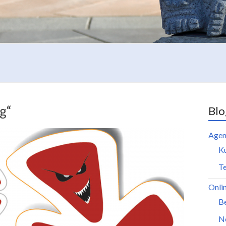
g“
Blo
Agen
K
Te
Onli
B
N