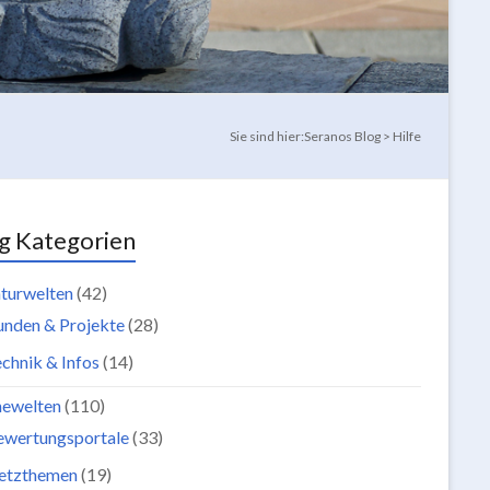
Sie sind hier:
Seranos Blog
>
Hilfe
g Kategorien
turwelten
(42)
unden & Projekte
(28)
chnik & Infos
(14)
newelten
(110)
ewertungsportale
(33)
etzthemen
(19)