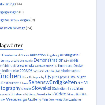
ufklärung
(14)
egegnungen
(8)
getarisch & Vegan
(9)
as mich bewegt
(24)
lagwörter
Ausflugsziel
Animation
n Freedom
Augsburg
Andi Starek
Demonstration
FFB
tungsportale
Community
Dirndl
Geweihda
enfeldbruck
Illustrated-Design
Gut Nederling
HD
n
Modenschau
Indienreise 2008/09
Live
KonsumrEvolution
ünchen
Qype
Qype-City-Night
Nitra
Photography
Sehenswürdigkeiten
SEM
Restaurant
n
Schloss
tography
Slowakei
Trachten
Südindien
Slovakia
Video
Vegetarisch
tenmode
Urheberrecht
Vegan
Vimeo Staff Pick
Webdesign Gallery
Yelp
Überwachung
sign
Österreich