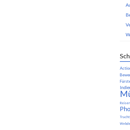
A
B
Ve
W
Sch
Actio
Bewer
Fürst
Indie
M
Reise
Pho
Trach
Webde