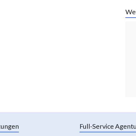
We
tungen
Full-Service Agent