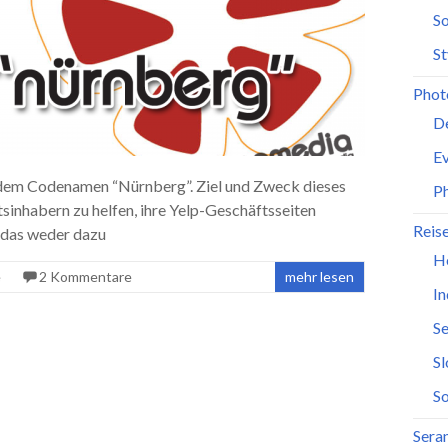
So
St
Phot
D
Ev
 dem Codenamen “Nürnberg”. Ziel und Zweck dieses
P
tsinhabern zu helfen, ihre Yelp-Geschäftsseiten
Reis
, das weder dazu
H
e
2 Kommentare
mehr lesen
In
Se
S
So
Seran