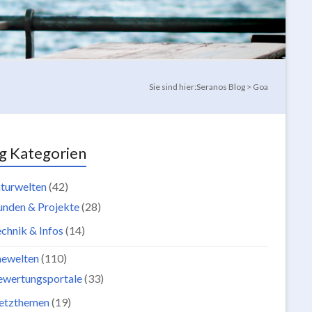
Sie sind hier:
Seranos Blog
>
Goa
g Kategorien
turwelten
(42)
unden & Projekte
(28)
chnik & Infos
(14)
newelten
(110)
ewertungsportale
(33)
etzthemen
(19)