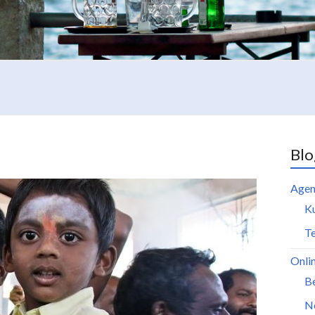
Blo
Agen
K
Te
Onli
B
N