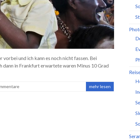
So
St
Phot
D
Ev
r vorbei und ich kann es noch nicht fassen. Bei
P
ich dann in Frankfurt erwartete waren Minus 10 Grad
Reis
H
ommentare
mehr lesen
In
Se
S
So
Seran