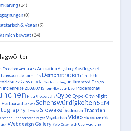
ufklärung
(14)
egegnungen
(8)
getarisch & Vegan
(9)
as mich bewegt
(24)
lagwörter
Ausflugsziel
Animation
n Freedom
Augsburg
Andi Starek
Demonstration
FFB
tungsportale
Community
Dirndl
Geweihda
enfeldbruck
Illustrated-Design
Gut Nederling
HD
n
Modenschau
Indienreise 2008/09
Live
KonsumrEvolution
ünchen
Qype
Qype-City-Night
Nitra
Photography
Sehenswürdigkeiten
SEM
Restaurant
n
Schloss
tography
Slowakei
Trachten
Südindien
Slovakia
Video
Vegetarisch
tenmode
Urheberrecht
Vegan
Vimeo Staff Pick
Webdesign Gallery
Yelp
Überwachung
sign
Österreich