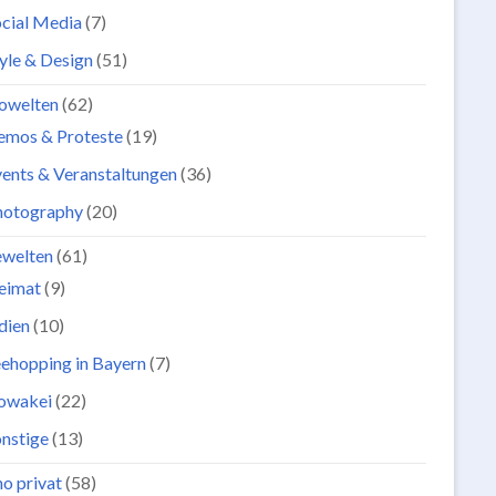
cial Media
(7)
yle & Design
(51)
owelten
(62)
emos & Proteste
(19)
ents & Veranstaltungen
(36)
hotography
(20)
ewelten
(61)
eimat
(9)
dien
(10)
ehopping in Bayern
(7)
lowakei
(22)
nstige
(13)
o privat
(58)