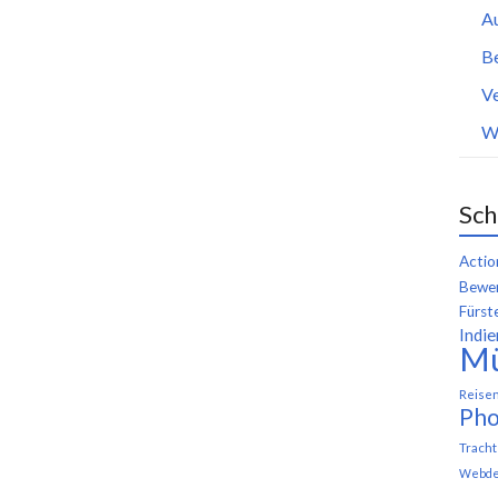
A
B
Ve
W
Sch
Actio
Bewer
Fürst
Indie
M
Reise
Pho
Trach
Webde