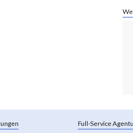
We
tungen
Full-Service Agent