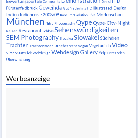
Demonstration
FFB
Bewertungsportale
Community
Dirndl
Geweihda
Fürstenfeldbruck
Illustrated-Design
Gut Nederling
HD
Indien
Modenschau
Indienreise 2008/09
Live
KonsumrEvolution
München
Qype
Qype-City-Night
Nitra
Photography
Sehenswürdigkeiten
Restaurant
Reisen
Schloss
SEM Photography
Slowakei
Südindien
Slovakia
Video
Trachten
Vegetarisch
Trachtenmode
Urheberrecht
Vegan
Webdesign Gallery
Yelp
Vimeo Staff Pick
Webdesign
Österreich
Überwachung
Werbeanzeige