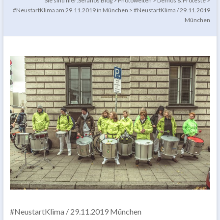
Sie sind hier:
Seranos Blog
>
Photowelten
>
Demos & Proteste
>
#NeustartKlima am 29.11.2019 in München
>
#NeustartKlima / 29.11.2019
München
#NeustartKlima / 29.11.2019 München