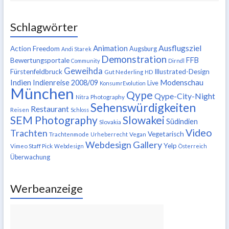
Schlagwörter
Ausflugsziel
Animation
Action Freedom
Augsburg
Andi Starek
Demonstration
FFB
Bewertungsportale
Community
Dirndl
Geweihda
Fürstenfeldbruck
Illustrated-Design
Gut Nederling
HD
Indien
Modenschau
Indienreise 2008/09
Live
KonsumrEvolution
München
Qype
Qype-City-Night
Nitra
Photography
Sehenswürdigkeiten
Restaurant
Reisen
Schloss
SEM Photography
Slowakei
Südindien
Slovakia
Video
Trachten
Vegetarisch
Trachtenmode
Urheberrecht
Vegan
Webdesign Gallery
Yelp
Vimeo Staff Pick
Webdesign
Österreich
Überwachung
Werbeanzeige