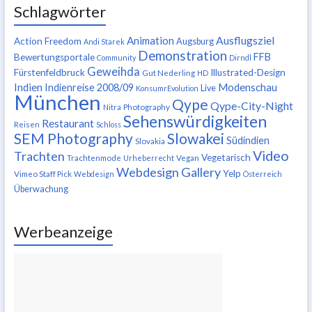
Schlagwörter
Ausflugsziel
Animation
Action Freedom
Augsburg
Andi Starek
Demonstration
FFB
Bewertungsportale
Community
Dirndl
Geweihda
Fürstenfeldbruck
Illustrated-Design
Gut Nederling
HD
Indien
Modenschau
Indienreise 2008/09
Live
KonsumrEvolution
München
Qype
Qype-City-Night
Nitra
Photography
Sehenswürdigkeiten
Restaurant
Reisen
Schloss
SEM Photography
Slowakei
Südindien
Slovakia
Video
Trachten
Vegetarisch
Trachtenmode
Urheberrecht
Vegan
Webdesign Gallery
Yelp
Vimeo Staff Pick
Webdesign
Österreich
Überwachung
Werbeanzeige