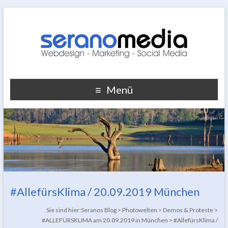
Menü
#AllefürsKlima / 20.09.2019 München
Sie sind hier:
Seranos Blog
>
Photowelten
>
Demos & Proteste
>
#ALLEFÜRSKLIMA am 20.09.2019 in München
>
#AllefürsKlima /