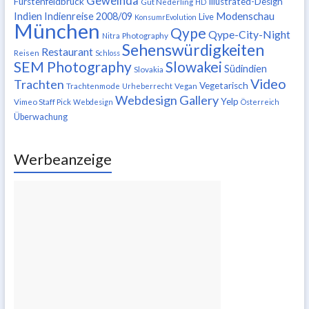
Geweihda
Fürstenfeldbruck
Illustrated-Design
Gut Nederling
HD
Indien
Modenschau
Indienreise 2008/09
Live
KonsumrEvolution
München
Qype
Qype-City-Night
Nitra
Photography
Sehenswürdigkeiten
Restaurant
Reisen
Schloss
SEM Photography
Slowakei
Südindien
Slovakia
Video
Trachten
Vegetarisch
Trachtenmode
Urheberrecht
Vegan
Webdesign Gallery
Yelp
Vimeo Staff Pick
Webdesign
Österreich
Überwachung
Werbeanzeige