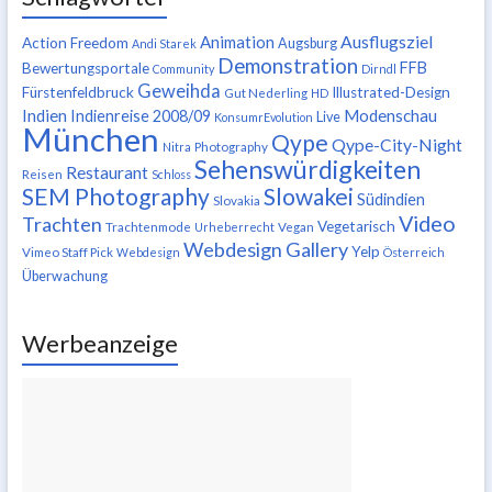
Ausflugsziel
Animation
Action Freedom
Augsburg
Andi Starek
Demonstration
FFB
Bewertungsportale
Community
Dirndl
Geweihda
Fürstenfeldbruck
Illustrated-Design
Gut Nederling
HD
Indien
Modenschau
Indienreise 2008/09
Live
KonsumrEvolution
München
Qype
Qype-City-Night
Nitra
Photography
Sehenswürdigkeiten
Restaurant
Reisen
Schloss
SEM Photography
Slowakei
Südindien
Slovakia
Video
Trachten
Vegetarisch
Trachtenmode
Urheberrecht
Vegan
Webdesign Gallery
Yelp
Vimeo Staff Pick
Webdesign
Österreich
Überwachung
Werbeanzeige