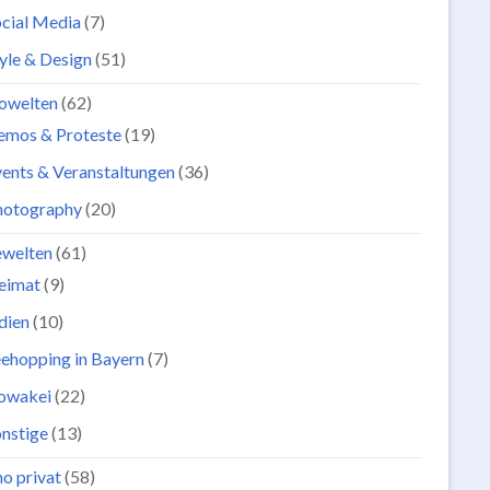
cial Media
(7)
yle & Design
(51)
owelten
(62)
emos & Proteste
(19)
ents & Veranstaltungen
(36)
hotography
(20)
ewelten
(61)
eimat
(9)
dien
(10)
ehopping in Bayern
(7)
lowakei
(22)
nstige
(13)
o privat
(58)