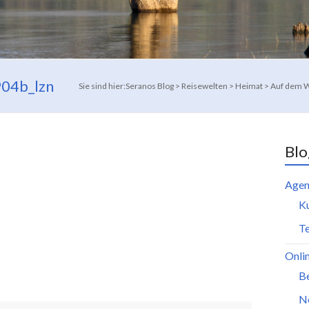
04b_lzn
Sie sind hier:
Seranos Blog
>
Reisewelten
>
Heimat
>
Auf dem 
Blo
Agen
K
Te
Onli
B
N