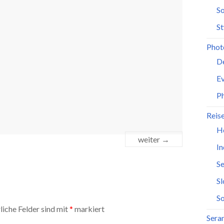
So
St
Phot
D
Ev
P
Reis
H
weiter →
In
Se
S
So
liche Felder sind mit
*
markiert
Seran