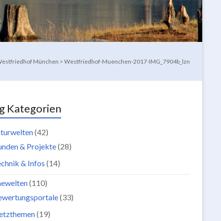
Westfriedhof München
>
Westfriedhof-Muenchen-2017-IMG_7904b_lzn
g Kategorien
turwelten
(42)
unden & Projekte
(28)
chnik & Infos
(14)
newelten
(110)
ewertungsportale
(33)
etzthemen
(19)