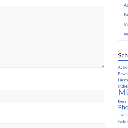
A
B
Ve
W
Sch
Actio
Bewer
Fürst
Indie
M
Reise
Pho
Trach
Webde