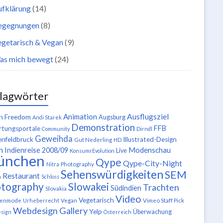
ufklärung
(14)
egegnungen
(8)
getarisch & Vegan
(9)
as mich bewegt
(24)
lagwörter
Ausflugsziel
Animation
n Freedom
Augsburg
Andi Starek
Demonstration
FFB
tungsportale
Community
Dirndl
Geweihda
enfeldbruck
Illustrated-Design
Gut Nederling
HD
n
Modenschau
Indienreise 2008/09
Live
KonsumrEvolution
ünchen
Qype
Qype-City-Night
Nitra
Photography
Sehenswürdigkeiten
SEM
Restaurant
n
Schloss
tography
Slowakei
Trachten
Südindien
Slovakia
Video
Vegetarisch
tenmode
Urheberrecht
Vegan
Vimeo Staff Pick
Webdesign Gallery
Yelp
Überwachung
sign
Österreich