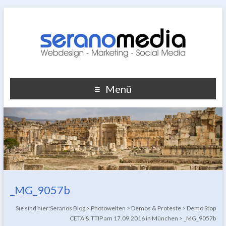
Menü
_MG_9057b
Sie sind hier:
Seranos Blog
>
Photowelten
>
Demos & Proteste
>
Demo Stop
CETA & TTIP am 17.09.2016 in München
>
_MG_9057b