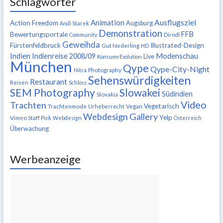
Schlagwörter
Ausflugsziel
Animation
Action Freedom
Augsburg
Andi Starek
Demonstration
FFB
Bewertungsportale
Community
Dirndl
Geweihda
Fürstenfeldbruck
Illustrated-Design
Gut Nederling
HD
Indien
Modenschau
Indienreise 2008/09
Live
KonsumrEvolution
München
Qype
Qype-City-Night
Nitra
Photography
Sehenswürdigkeiten
Restaurant
Reisen
Schloss
SEM Photography
Slowakei
Südindien
Slovakia
Video
Trachten
Vegetarisch
Trachtenmode
Urheberrecht
Vegan
Webdesign Gallery
Yelp
Vimeo Staff Pick
Webdesign
Österreich
Überwachung
Werbeanzeige